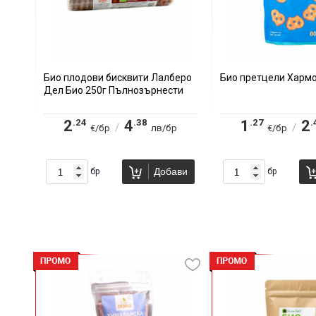
Био плодови бисквити Лалберо
Био претцели Хармо
Дел Био 250г Пълнозърнести
.24
.38
.27
.
2
4
1
2
/
/
€/бр
лв/бр
€/бр
Добави
бр
бр