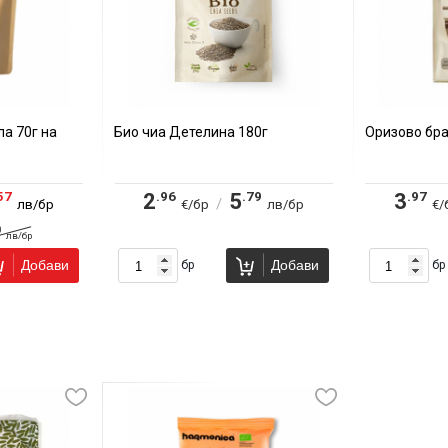
а 70г на
Био чиа Детелина 180г
Оризово бр
57
.96
.79
.97
2
5
3
/
лв/бр
€/бр
лв/бр
€/
0
лв/бр
Добави
Добави
бр
бр