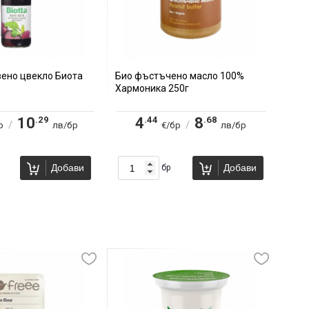
вено цвекло Биота
Био фъстъчено масло 100%
Хармоника 250г
.29
.44
.68
10
4
8
/
/
р
лв/бр
€/бр
лв/бр
Добави
Добави
бр