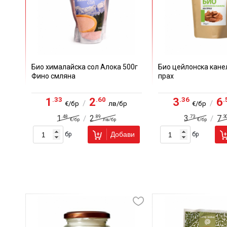
Био хималайска сол Алока 500г
Био цейлонска канел
Фино смляна
прах
.33
.60
.36
.
1
2
3
6
/
/
€/бр
лв/бр
€/бр
.48
.89
.73
.3
1
2
3
7
/
/
€/бр
лв/бр
€/бр
Добави
бр
бр