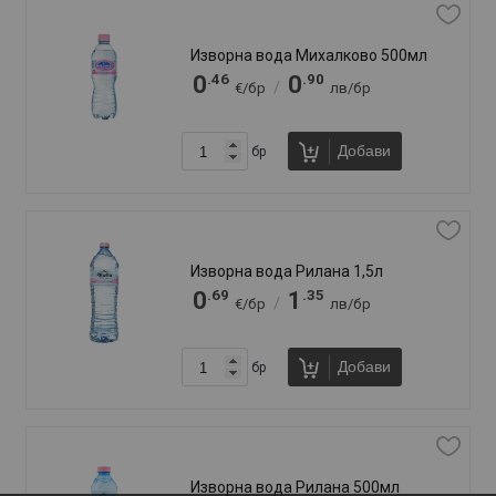
За нас
За връзка:
+359 887 81 81 20
+359 889 79 05 54
online@klasiko.bg
Намери ни във Велико Търново:
+
−
Общи условия
Политика за бисквитките
Защита на личните данни
ВСИЧКИ ПРАВА ЗАПАЗЕНИ. KLASIKO.BG 2026
УЕБ ДИЗАЙН DualM Studio