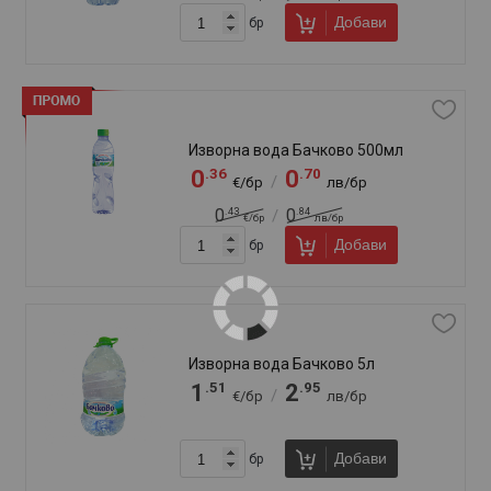
Добави
бр
Минерална вода Банкя 5л
.68
.29
1
3
/
€/бр
лв/бр
Добави
бр
Минерална вода Банкя 750мл
.69
.35
0
1
/
€/бр
лв/бр
Добави
бр