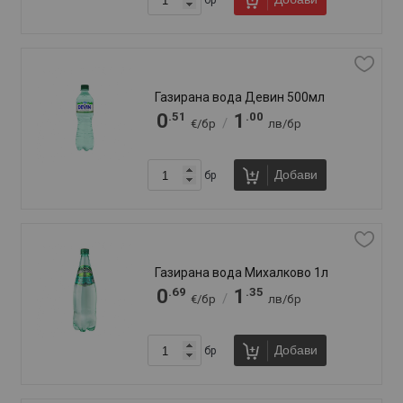
Изворна вода Рилана 500мл
.49
.96
0
0
/
€/бр
лв/бр
Добави
бр
Изворна вода Роса 1,5л
.49
.96
0
0
/
€/бр
лв/бр
.61
.19
0
1
/
€/бр
лв/бр
Добави
бр