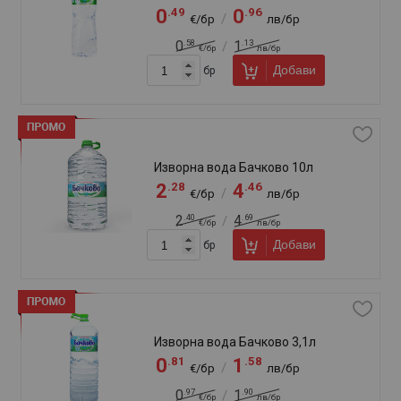
2
5
/
€/бр
лв/бр
Добави
бр
Минерална вода Банкя 1л
.69
.35
0
1
/
€/бр
лв/бр
Добави
бр
Минерална вода Банкя 500мл
.48
.94
0
0
/
€/бр
лв/бр