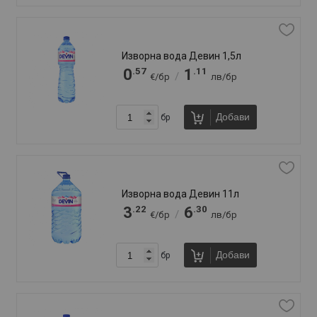
Минерална вода Велинград 1,5л
.49
.96
0
0
/
€/бр
лв/бр
.61
.19
0
1
/
€/бр
лв/бр
Добави
бр
Минерална вода Велинград 500мл
.43
.84
0
0
/
€/бр
лв/бр
Добави
бр