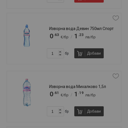
Минерална вода Горна Баня 5л
.79
.50
1
3
/
€/бр
лв/бр
Добави
бр
58
продукт(а)
Сортирай по:
FAQ
Отзиви
Доставка
Брошура
Свържи се с нас