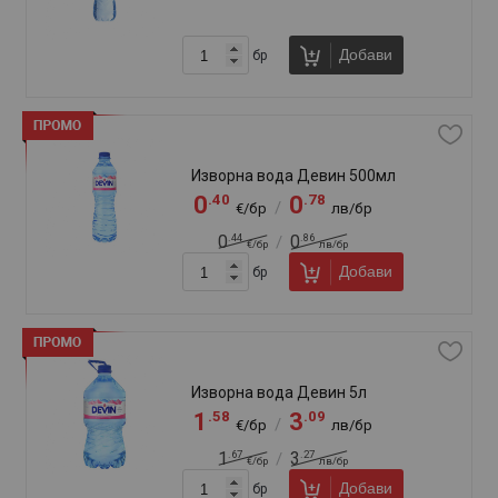
Добави
бр
Минерална вода Горна Баня 450мл
Кристал
.53
.04
0
1
/
€/бр
лв/бр
.60
.17
0
1
/
€/бр
лв/бр
Добави
бр
Минерална вода Горна Баня 500мл
.40
.78
0
0
/
€/бр
лв/бр
.46
.90
0
0
/
€/бр
лв/бр
Добави
бр