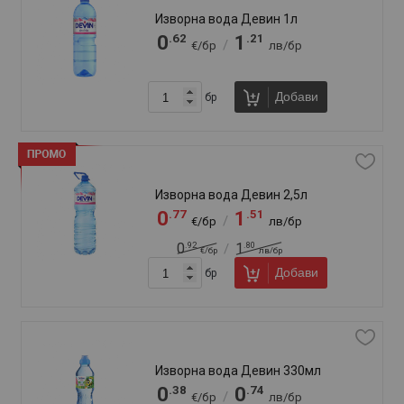
Минерална вода Горна Баня 1,5л
.56
.10
0
1
/
€/бр
лв/бр
.64
.25
0
1
/
€/бр
лв/бр
Добави
бр
Минерална вода Горна Баня 10л
.89
.65
2
5
/
€/бр
лв/бр
.15
.16
3
6
/
€/бр
лв/бр
Добави
бр
Минерална вода Горна Баня 3,1л
.15
.25
1
2
/
€/бр
лв/бр