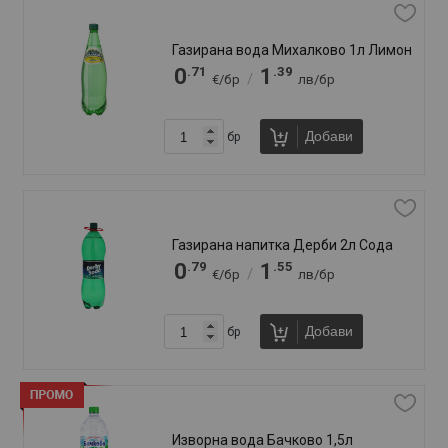
Изворна вода Роса 500мл
.48
.94
0
0
/
€/бр
лв/бр
Добави
бр
Минерална вода Банкя 1,5л
.49
.96
0
0
/
€/бр
лв/бр
.61
.19
0
1
/
€/бр
лв/бр
Добави
бр
Минерална вода банкя 11л
.91
.69