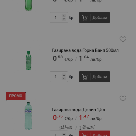
Добави
бр
Изворна вода Михалково 500мл
.46
.90
0
0
/
€/бр
лв/бр
Добави
бр
Изворна вода Рилана 1,5л
.69
.35
0
1
/
€/бр
лв/бр
Добави
бр