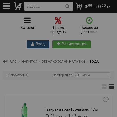
Изворна вода Девин 5л
.00
.00
0
/
0
.58
.09
1
3
€
лв
/
€/бр
лв/бр
.67
.27
1
3
/
€/бр
лв/бр
Добави
бр
Изворна вода Девин 750мл Спорт
.63
.23
0
1
/
€/бр
лв/бр
Добави
бр
Изворна вода Михалково 1,5л
.61
.19
0
1
/
€/бр
лв/бр