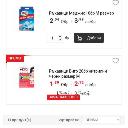
Ръкавици Меджик 10бр М размер
.04
.99
2
3
/
€/бр
лв/бр
Добави
бр
Ръкавици Виго 20бр нитрилни
черни размер М
.39
.72
1
2
/
€/бр
лв/бр
.93
.77
1
3
/
€/бр
лв/бр
НЯМА НАЛИЧНОСТ
11
продукт(а)
Сортирай по: