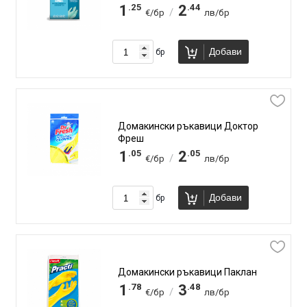
.25
.44
1
2
/
€/бр
лв/бр
Добави
бр
Домакински ръкавици Доктор
Фреш
.05
.05
1
2
/
€/бр
лв/бр
Добави
бр
Домакински ръкавици Паклан
.78
.48
1
3
/
€/бр
лв/бр