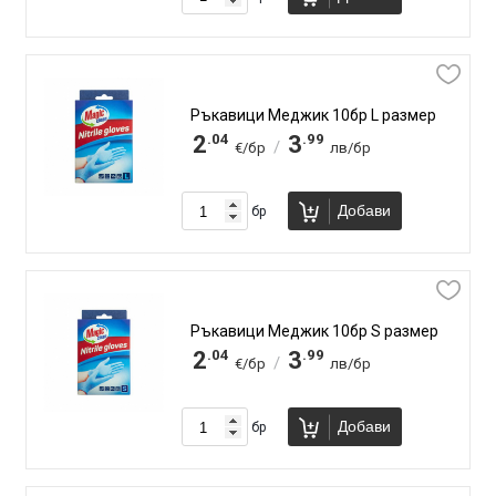
Ръкавици Меджик 10бр L размер
.04
.99
2
3
/
€/бр
лв/бр
Добави
бр
Ръкавици Меджик 10бр S размер
.04
.99
2
3
/
€/бр
лв/бр
Добави
бр