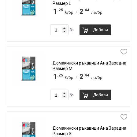
Размер L
.25
.44
1
2
/
€/бр
лв/бр
Добави
бр
Домакински ръкавици Ана Зарадна
Размер M
.25
.44
1
2
/
€/бр
лв/бр
Добави
бр
Домакински ръкавици Ана Зарадна
Размер S