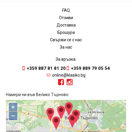
FAQ
Отзиви
Доставка
Брошура
Свържи се с нас
За нас
За връзка:
+359 887 81 81 20
+359 889 79 05 54
online@klasiko.bg
Намери ни във Велико Търново:
+
−