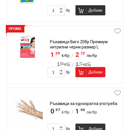
Добави
бр
Ръкавици Виго 20бр Премиум
нитрилни черни размер L
.39
.72
1
2
/
€/бр
лв/бр
.93
.77
1
3
/
€/бр
лв/бр
Добави
бр
Ръкавици за еднократна употреба
.97
.90
0
1
/
€/бр
лв/бр
Добави
бр