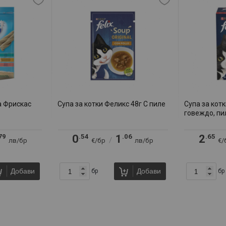
а Фрискас
Супа за котки Феликс 48г С пиле
Супа за кот
говеждо, пи
79
.54
.06
.65
0
1
2
/
лв/бр
€/бр
лв/бр
€/
Добави
Добави
бр
бр