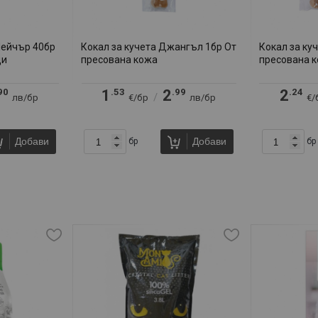
Нейчър 40бр
Кокал за кучета Джангъл 1бр От
Кокал за ку
ци
пресована кожа
пресована 
90
.53
.99
.24
1
2
2
/
лв/бр
€/бр
лв/бр
€/
Добави
Добави
бр
бр