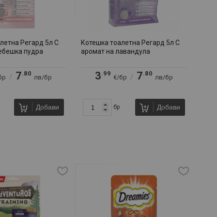
летна Регард 5л С
Котешка тоалетна Регард 5л С
ебешка пудра
аромат на лавандула
.80
.99
.80
7
3
7
/
/
бр
лв/бр
€/бр
лв/бр
Добави
Добави
бр