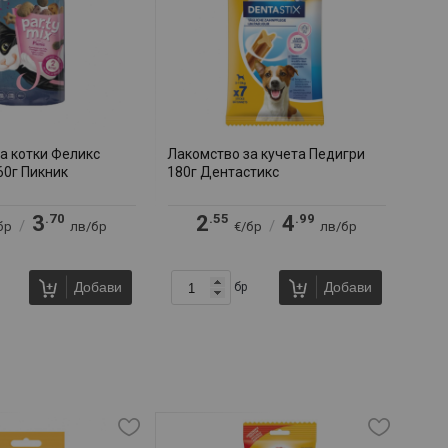
а котки Феликс
Лакомство за кучета Педигри
60г Пикник
180г Дентастикс
.70
.55
.99
3
2
4
/
/
бр
лв/бр
€/бр
лв/бр
Добави
Добави
бр