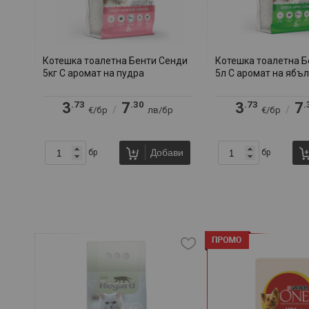
Котешка тоалетна Бенти Сенди
Котешка тоалетна Б
5кг С аромат на пудра
5л С аромат на ябъ
.73
.30
.73
.
3
7
3
7
/
/
€/бр
лв/бр
€/бр
Добави
бр
бр