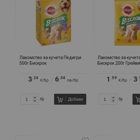
Лакомство за кучета Педигри
Лакомство за кучет
500г Бискрок
Бискрок 200г Грейви
.24
.34
.59
.
3
6
1
3
/
/
€/бр
лв/бр
€/бр
Добави
бр
бр