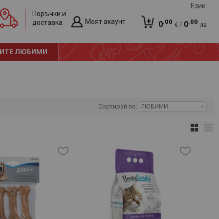
Език:
Поръчки и
Моят акаунт
.00
.00
доставка
0
/
0
€
лв
Вход
Количката е празна!
ИТЕ ЛЮБИМИ
Регистрация
Сортирай по: