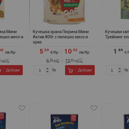
ина Мини
Кучешка храна Пюрина Мини
Кучешки хап
лешко месо и
Актив 800г с пилешко месо и
Трейнинг ел
ориз
60
.59
.93
.89
5
10
1
/
лв/бр
€/бр
лв/бр
€/
0
.55
.81
6
12
/
лв/бр
€/бр
лв/бр
Добави
Добави
бр
бр