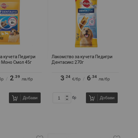
а кучета Педигри
Лакомство за кучета Педигри
 Моно Смол 45г
Дентасикс 270г
.39
.24
.34
2
3
6
/
/
бр
лв/бр
€/бр
лв/бр
Добави
Добави
бр