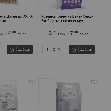
чета Джангъл 3бр От
Котешка тоалетна Бенти Сенди
кожа
5кг С аромат на лавандула
.38
.73
.30
4
3
7
/
/
бр
лв/бр
€/бр
лв/бр
Добави
Добави
бр