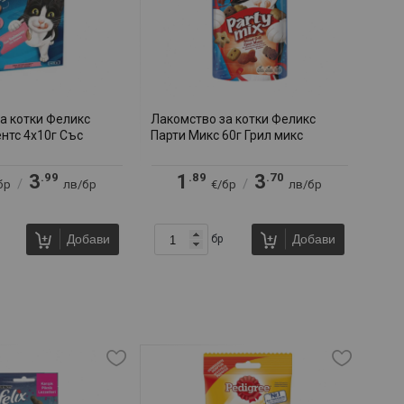
а котки Феликс
Лакомство за котки Феликс
нтс 4х10г Със
Парти Микс 60г Грил микс
.99
.89
.70
3
1
3
/
/
бр
лв/бр
€/бр
лв/бр
Добави
Добави
бр