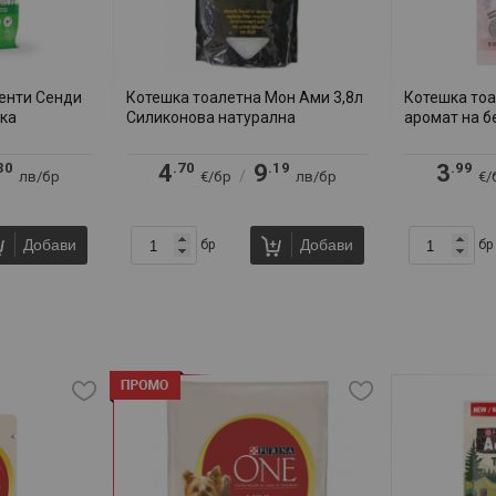
енти Сенди
Котешка тоалетна Мон Ами 3,8л
Котешка тоа
лка
Силиконова натурална
аромат на б
30
.70
.19
.99
4
9
3
/
лв/бр
€/бр
лв/бр
€/
Добави
Добави
бр
бр