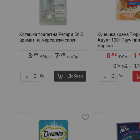
Котешка тоалетна Регард 5л С
Кучешка храна Пюр
аромат на марсалски сапун
Адулт 100г Пауч пи
морков
.99
.80
.82
.
3
7
0
1
/
/
€/бр
лв/бр
€/бр
.97
.9
0
1
/
€/бр
Добави
бр
бр