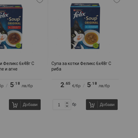
ки Феликс 6х48г С
Супа за котки Феликс 6х48г С
ле и агне
риба
.18
.65
.18
5
2
5
/
/
бр
лв/бр
€/бр
лв/бр
Добави
Добави
бр