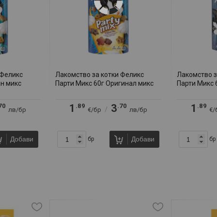
 Феликс
Лакомство за котки Феликс
Лакомство з
ан микс
Парти Микс 60г Оригинал микс
Парти Микс 
70
.89
.70
.89
1
3
1
/
лв/бр
€/бр
лв/бр
€/
Добави
Добави
бр
бр