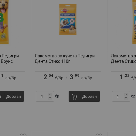
а Педигри
Лакомство за кучета Педигри
Лакомство з
 Боунс
Дента Стикс 110г
Дента Стикс
11
.04
.99
.22
2
3
1
/
лв/бр
€/бр
лв/бр
€/
Добави
Добави
бр
бр