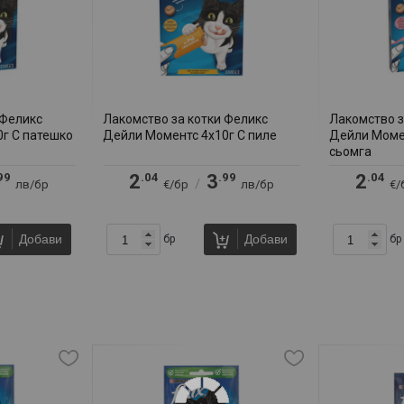
 Феликс
Лакомство за котки Феликс
Лакомство з
г С патешко
Дейли Моментс 4х10г С пиле
Дейли Моме
сьомга
99
.04
.99
.04
2
3
2
/
лв/бр
€/бр
лв/бр
€/
Добави
Добави
бр
бр