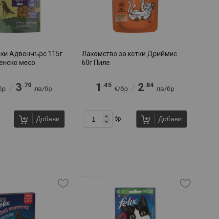
ки Адвенчърс 115г
Лакомство за котки Дриймис
енско месо
60г Пиле
.70
.45
.84
3
1
2
/
/
бр
лв/бр
€/бр
лв/бр
Добави
Добави
бр