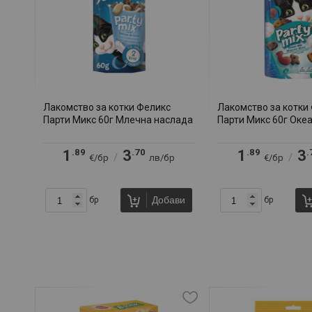
Лакомство за котки Феликс
Лакомство за котки
Парти Микс 60г Млечна наслада
Парти Микс 60г Оке
.89
.70
.89
.
1
3
1
3
/
/
€/бр
лв/бр
€/бр
Добави
бр
бр