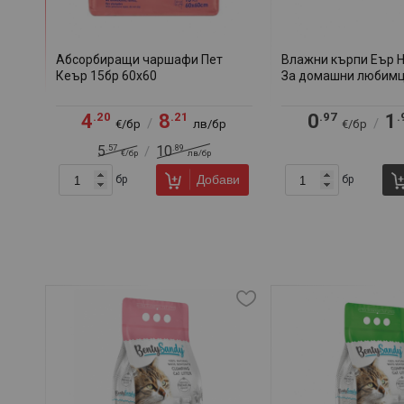
Абсорбиращи чаршафи Пет
Влажни кърпи Еър 
Кеър 15бр 60х60
За домашни любим
.20
.21
.97
.
4
8
0
1
/
/
€/бр
лв/бр
€/бр
.57
.89
5
10
/
€/бр
лв/бр
Добави
бр
бр