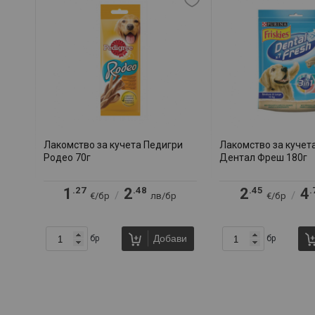
Лакомство за кучета Педигри
Лакомство за кучет
Родео 70г
Дентал Фреш 180г
.27
.48
.45
.
1
2
2
4
/
/
€/бр
лв/бр
€/бр
Добави
бр
бр