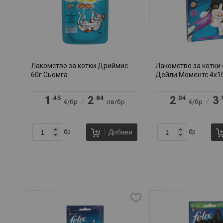
Лакомство за котки Дриймис
Лакомство за котки
60г Сьомга
Дейли Моментс 4х10
.45
.84
.04
.
1
2
2
3
/
/
€/бр
лв/бр
€/бр
Добави
бр
бр