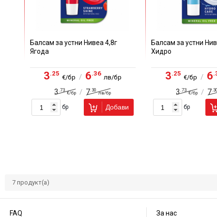
Балсам за устни Нивеа 4,8г
Балсам за устни Нив
Ягода
Хидро
.25
.36
.25
.
3
6
3
6
/
/
€/бр
лв/бр
€/бр
.73
.30
.73
.3
3
7
3
7
/
/
€/бр
лв/бр
€/бр
Добави
бр
бр
7
продукт(а)
FAQ
За нас