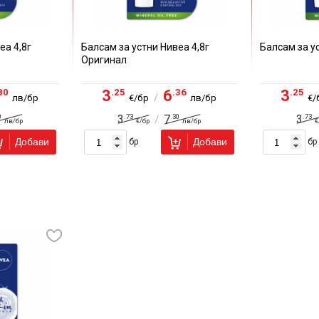
еа 4,8г
Балсам за устни Нивеа 4,8г
Балсам за у
Оригинал
80
.25
.36
.25
3
6
3
/
лв/бр
€/бр
лв/бр
€/
0
.73
.30
.73
3
7
3
/
лв/бр
€/бр
лв/бр
€
Добави
Добави
бр
бр