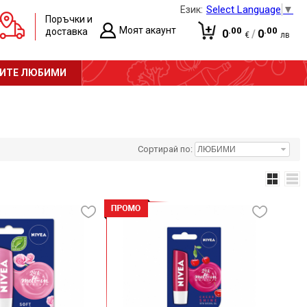
Select Language
▼
Език:
Поръчки и
Моят акаунт
.00
.00
доставка
0
/
0
€
лв
Вход
Количката е празна!
ИТЕ ЛЮБИМИ
Регистрация
Сортирай по: