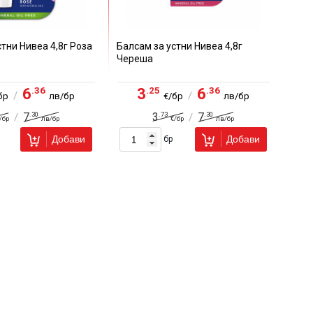
стни Нивеа 4,8г Роза
Балсам за устни Нивеа 4,8г
Череша
.36
.25
.36
6
3
6
/
/
бр
лв/бр
€/бр
лв/бр
.30
.73
.30
7
3
7
/
/
/бр
лв/бр
€/бр
лв/бр
Добави
Добави
бр