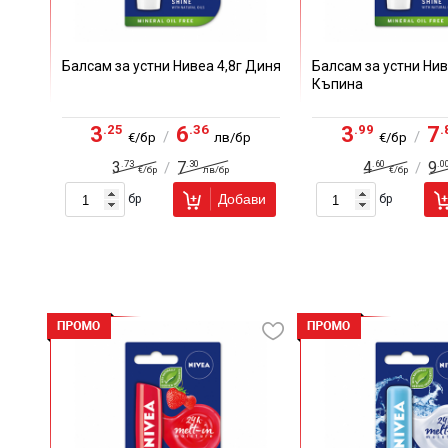
Балсам за устни Нивеа 4,8г Диня
Балсам за устни Нив
Къпина
.25
.36
.99
.
3
6
3
7
/
/
€/бр
лв/бр
€/бр
.73
.30
.60
.0
3
7
4
9
/
/
€/бр
лв/бр
€/бр
Добави
бр
бр