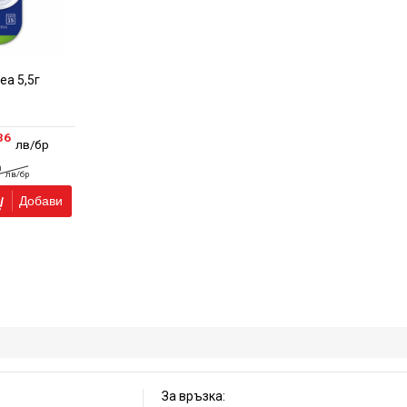
еа 5,5г
36
лв/бр
0
лв/бр
Добави
За връзка: