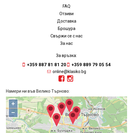
FAQ
Отзиви
Доставка
Брошура
Свържи се с нас
За нас
За връзка:
+359 887 81 81 20
+359 889 79 05 54
online@klasiko.bg
Намери ни във Велико Търново:
+
−