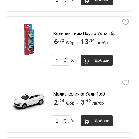
Колички Тийм Пауър Уели 5бр
.72
.14
6
13
/
€/бр
лв/бр
Добави
бр
Малка количка Уели 1:60
.04
.99
2
3
/
€/бр
лв/бр
Добави
бр