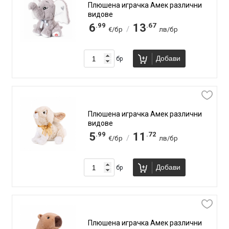
Плюшена играчка Амек различни
видове
.99
.67
6
13
/
€/бр
лв/бр
Добави
бр
Плюшена играчка Амек различни
видове
.99
.72
5
11
/
€/бр
лв/бр
Добави
бр
Плюшена играчка Амек различни