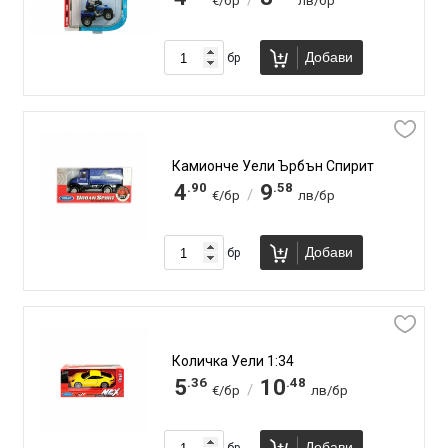
/
€/бр
лв/бр
Добави
бр
Камионче Уели Ърбън Спирит
.90
.58
4
9
/
€/бр
лв/бр
Добави
бр
Количка Уели 1:34
.36
.48
5
10
/
€/бр
лв/бр
Добави
бр