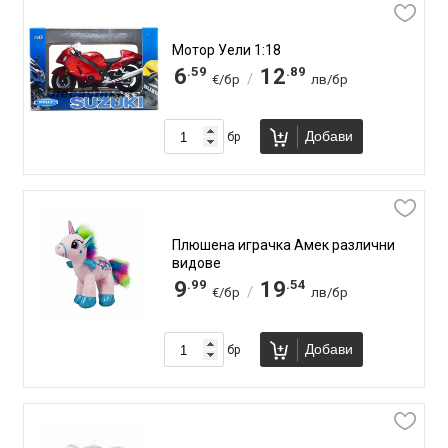
Мотор Уели 1:18
.59
.89
6
12
/
€/бр
лв/бр
Добави
бр
Плюшена играчка Амек различни
видове
.99
.54
9
19
/
€/бр
лв/бр
Добави
бр