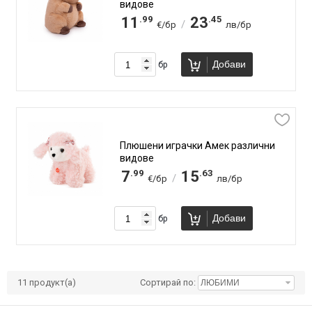
видове
.99
.45
11
23
/
€/бр
лв/бр
Добави
бр
Плюшени играчки Амек различни
видове
.99
.63
7
15
/
€/бр
лв/бр
Добави
бр
11
продукт(а)
Сортирай по: