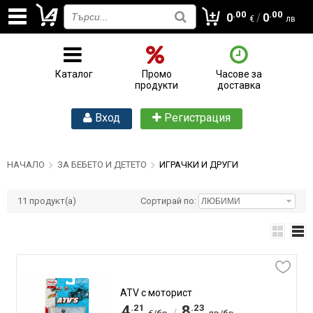
.00
.00
0
/
0
€
лв
Каталог
Промо
Часове за
продукти
доставка
Вход
Регистрация
НАЧАЛО
ЗА БЕБЕТО И ДЕТЕТО
ИГРАЧКИ И ДРУГИ
11
продукт(а)
Сортирай по:
ATV с моторист
.21
.23
4
8