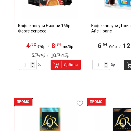
Кафе капсули Бианчи 16бр
Кафе капсули Долче
Форте еспресо
Айс Фрапе
.52
.84
.64
4
8
6
12
/
/
€/бр
лв/бр
€/бр
.29
.35
5
10
/
€/бр
лв/бр
Добави
бр
бр