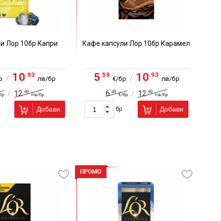
и Лор 10бр Капри
Кафе капсули Лор 10бр Карамел
.93
.59
.93
10
5
10
/
/
р
лв/бр
€/бр
лв/бр
.69
.49
.69
12
6
12
/
/
бр
лв/бр
€/бр
лв/бр
Добави
Добави
бр