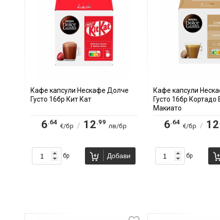
Кафе капсули Нескафе Долче
Кафе капсули Неск
Густо 16бр Кит Кат
Густо 16бр Кортадо 
Макиато
.64
.99
.64
6
12
6
12
/
/
€/бр
лв/бр
€/бр
Добави
бр
бр