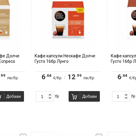
афе Долче
Кафе капсули Нескафе Долче
Кафе капсу
Еспресо
Густо 16бр Лунго
Густо 16бр 
.99
.64
.99
.64
6
12
6
/
лв/бр
€/бр
лв/бр
€/б
Добави
Добави
бр
бр