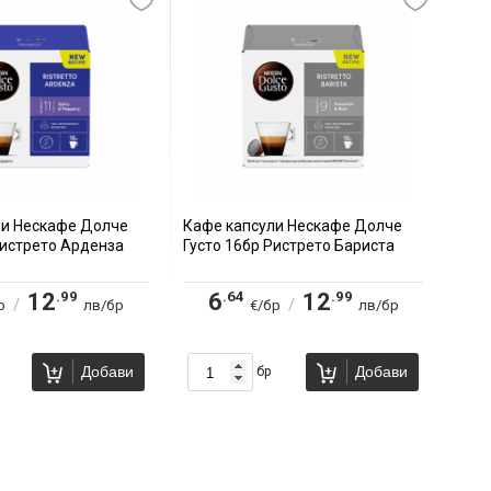
ли Нескафе Долче
Кафе капсули Нескафе Долче
Ристрето Арденза
Густо 16бр Ристрето Бариста
.99
.64
.99
12
6
12
/
/
р
лв/бр
€/бр
лв/бр
Добави
Добави
бр