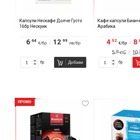
Капсули Нескафе Долче Густо
Кафе капсули Бианч
16бр Нескуик
Арабика
.64
.99
.52
.
6
12
4
8
/
/
€/бр
лв/бр
€/бр
.29
.
5
10
/
€/бр
Добави
бр
бр