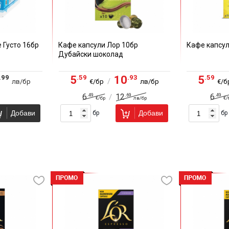
 Густо 16бр
Кафе капсули Лор 10бр
Кафе капсул
Дубайски шоколад
.99
.59
.93
.59
5
10
5
/
лв/бр
€/бр
лв/бр
€/б
.49
.69
.49
6
12
6
/
€/бр
лв/бр
€/
Добави
Добави
бр
бр