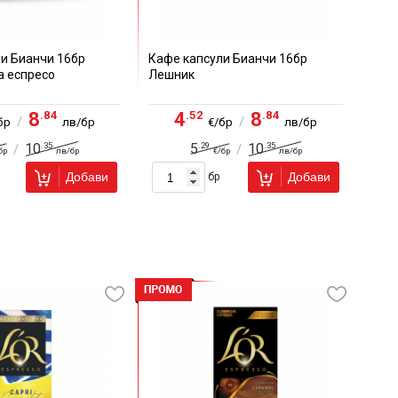
и Бианчи 16бр
Кафе капсули Бианчи 16бр
а еспресо
Лешник
.84
.52
.84
8
4
8
/
/
бр
лв/бр
€/бр
лв/бр
.35
.29
.35
10
5
10
/
/
бр
лв/бр
€/бр
лв/бр
Добави
Добави
бр