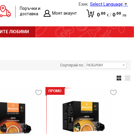
Select Language
▼
Език:
Поръчки и
Моят акаунт
.00
.00
доставка
0
/
0
€
лв
Вход
Количката е празна!
ИТЕ ЛЮБИМИ
Регистрация
Сортирай по: