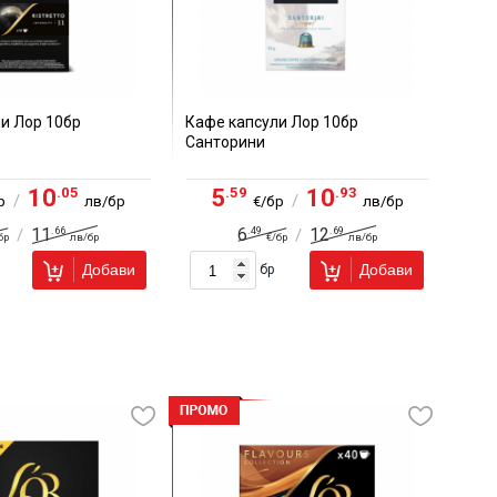
и Лор 10бр
Кафе капсули Лор 10бр
Санторини
.05
.59
.93
10
5
10
/
/
р
лв/бр
€/бр
лв/бр
.66
.49
.69
11
6
12
/
/
бр
лв/бр
€/бр
лв/бр
Добави
Добави
бр