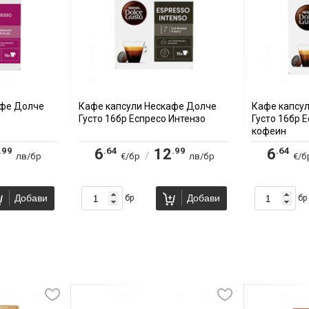
афе Долче
Кафе капсули Нескафе Долче
Кафе капсу
Густо 16бр Еспресо Интензо
Густо 16бр 
кофеин
.99
.64
.99
.64
6
12
6
/
лв/бр
€/бр
лв/бр
€/б
Добави
Добави
бр
бр