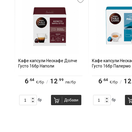
Кафе капсули Нескафе Долче
Кафе капсули Неск
Густо 16бр Наполи
Густо 16бр Палермо
.64
.99
.64
6
12
6
12
/
/
€/бр
лв/бр
€/бр
Добави
бр
бр