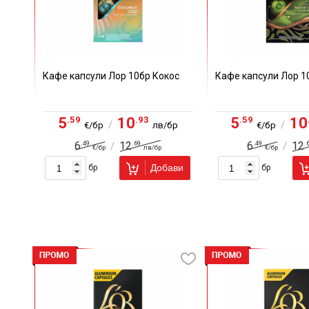
Кафе капсули Лор 10бр Кокос
Кафе капсули Лор 1
.59
.93
.59
5
10
5
10
/
/
€/бр
лв/бр
€/бр
.49
.69
.49
.
6
12
6
12
/
/
€/бр
лв/бр
€/бр
Добави
бр
бр