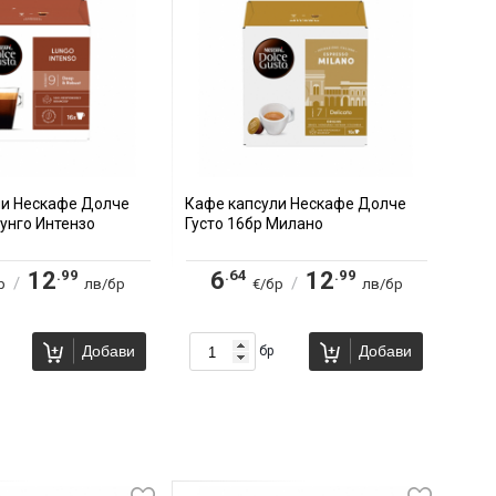
ли Нескафе Долче
Кафе капсули Нескафе Долче
Лунго Интензо
Густо 16бр Милано
.99
.64
.99
12
6
12
/
/
р
лв/бр
€/бр
лв/бр
Добави
Добави
бр