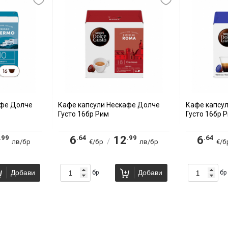
афе Долче
Кафе капсули Нескафе Долче
Кафе капсу
Густо 16бр Рим
Густо 16бр 
.99
.64
.99
.64
6
12
6
/
лв/бр
€/бр
лв/бр
€/б
Добави
Добави
бр
бр