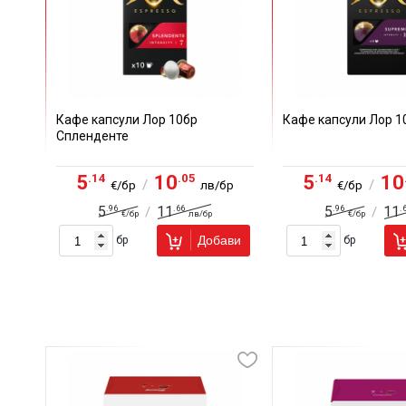
Кафе капсули Лор 10бр
Кафе капсули Лор 1
Спленденте
.14
.05
.14
5
10
5
10
/
/
€/бр
лв/бр
€/бр
.96
.66
.96
.
5
11
5
11
/
/
€/бр
лв/бр
€/бр
Добави
бр
бр