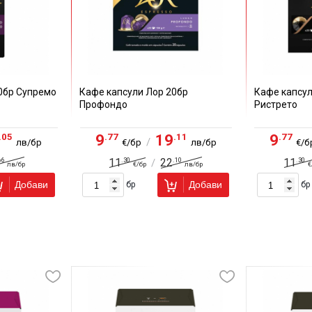
0бр Супремо
Кафе капсули Лор 20бр
Кафе капсул
Профондо
Ристрето
.05
.77
.11
.77
9
19
9
/
лв/бр
€/бр
лв/бр
€/б
66
.30
.10
.30
11
22
11
/
лв/бр
€/бр
лв/бр
€
Добави
Добави
бр
бр