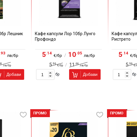
0бр Лешник
Кафе капсули Лор 10бр Лунго
Кафе капсул
Профондо
Ристрето
.93
.14
.05
.14
5
10
5
/
лв/бр
€/бр
лв/бр
€/б
69
.96
.66
.96
5
11
5
/
лв/бр
€/бр
лв/бр
€/
Добави
Добави
бр
бр