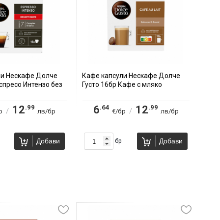
ли Нескафе Долче
Кафе капсули Нескафе Долче
Еспресо Интензо без
Густо 16бр Кафе с мляко
.99
.64
.99
12
6
12
/
/
р
лв/бр
€/бр
лв/бр
Добави
Добави
бр