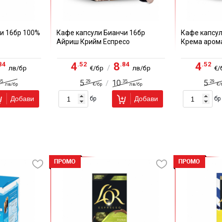
и 16бр 100%
Кафе капсули Бианчи 16бр
Кафе капсул
Айриш Крийм Еспресо
Крема аром
84
.52
.84
.52
4
8
4
/
лв/бр
€/бр
лв/бр
€/
35
.29
.35
.29
5
10
5
/
лв/бр
€/бр
лв/бр
€/
Добави
Добави
бр
бр