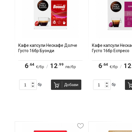
Кафе капсули Нескафе Долче
Кафе капсули Неск
Густо 16бр Буонди
Густо 16бр Еспресо
.64
.99
.64
6
12
6
12
/
/
€/бр
лв/бр
€/бр
Добави
бр
бр