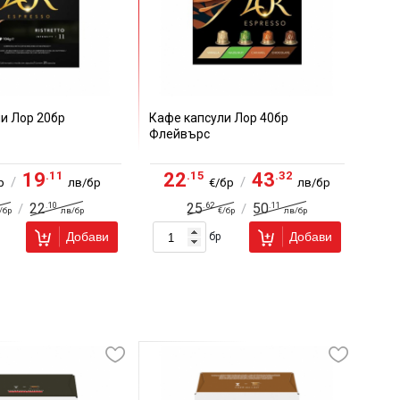
и Лор 20бр
Кафе капсули Лор 40бр
Флейвърс
.11
.15
.32
19
22
43
/
/
р
лв/бр
€/бр
лв/бр
.10
.62
.11
22
25
50
/
/
/бр
лв/бр
€/бр
лв/бр
Добави
Добави
бр