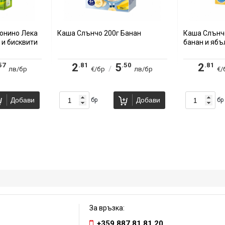
онино Лека
Каша Слънчо 200г Банан
Каша Слънчо
 и бисквити
банан и ябъ
57
.81
.50
.81
2
5
2
/
лв/бр
€/бр
лв/бр
€/
Добави
Добави
бр
бр
За връзка:
+359 887 81 81 20