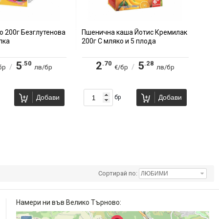
 200г Безглутенова
Пшенична каша Йотис Кремилак
лка
200г С мляко и 5 плода
.50
.70
.28
5
2
5
/
/
бр
лв/бр
€/бр
лв/бр
Добави
Добави
бр
Сортирай по:
Намери ни във Велико Търново: