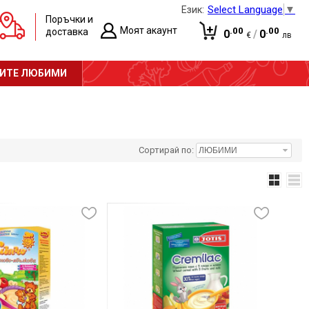
Select Language
▼
Език:
Поръчки и
Моят акаунт
.00
.00
доставка
0
/
0
€
лв
Вход
Количката е празна!
ИТЕ ЛЮБИМИ
Регистрация
Сортирай по: