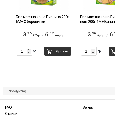
Био млечна каша Бионино 200г
Био млечна каша Би
6М+ С боровинки
нощ 200г 6М+ Банан
.36
.57
.36
.
3
6
3
6
/
/
€/бр
лв/бр
€/бр
Добави
бр
бр
5
продукт(а)
FAQ
За нас
Отзиви