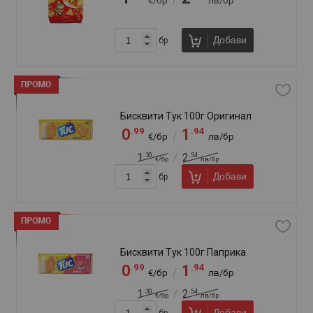
Крекери Гулон 250г
.59
.11
1
3
/
€/бр
лв/бр
Добави
бр
Крекери Гулон 250г Чедър
.91
.74
1
3
/
€/бр
лв/бр
Добави
бр
Крекери Елефант 80г Сол
.92
.80
0
1
/
€/бр
лв/бр