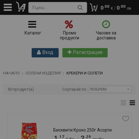
.00
.00
0
/
0
€
лв
Крекери Винчини Роки 250г Претцел
.95
.86
0
1
/
€/бр
лв/бр
.12
.19
1
2
/
€/бр
лв/бр
Добави
бр
Крекери Гулон 100г
.66
.29
0
1
/
€/бр
лв/бр
Добави
бр