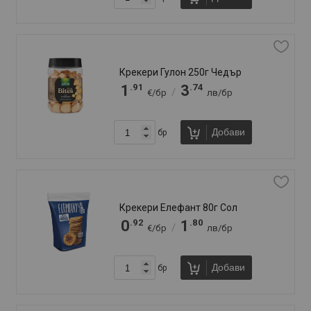
Брошура
Свържи се с нас
За нас
За връзка:
+359 887 81 81 20
+359 889 79 05 54
online@klasiko.bg
Намери ни във Велико Търново:
+
−
Общи условия
Политика за бисквитките