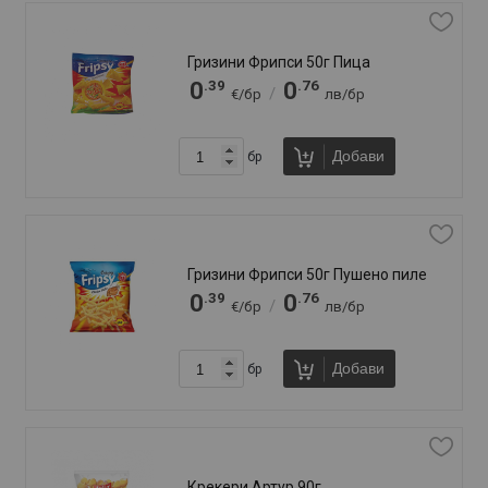
Крекери Сави 90г Звездички
.43
.84
0
0
/
€/бр
лв/бр
Добави
бр
Крекери Сави 90г Сусам
.43
.84
0
0
/
€/бр
лв/бр
Добави
бр
Крънч Аеа 160г Зърнен