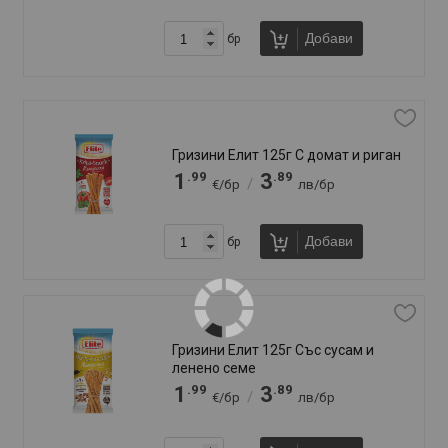
Добави
бр
Крекери Кроко 150г Сусам
.94
.84
0
1
/
€/бр
лв/бр
Добави
бр
Крекери Ракси 70г Сол
.81
.58
0
1
/
€/бр
лв/бр