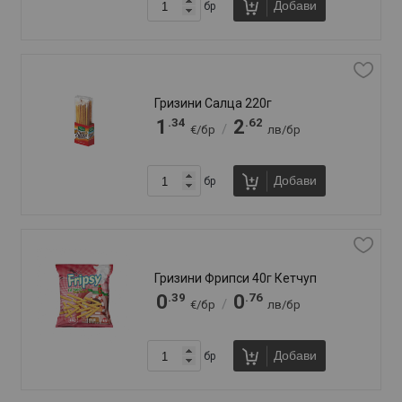
Добави
бр
Крекери Ракси 72г Сирене
.81
.58
0
1
/
€/бр
лв/бр
Добави
бр
Крекери Ракси 72г Сметана и лук
.81
.58
0
1
/
€/бр
лв/бр
Добави
бр