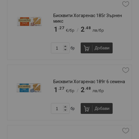
Крекери Елит 105г Спанак и копър
.92
.80
0
1
/
€/бр
лв/бр
.07
.09
1
2
/
€/бр
лв/бр
Добави
бр
Крекери Елит 105г Фета и риган
.92
.80
0
1
/
€/бр
лв/бр
.07
.09
1
2
/
€/бр
лв/бр
Добави
бр