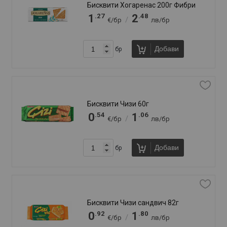
Крекери Кроко 100г Мак и сусам
.77
.51
0
1
/
€/бр
лв/бр
Добави
бр
Крекери Кроко 100г Пица
.77
.51
0
1
/
€/бр
лв/бр
Добави
бр
Крекери Кроко 100г Сирене
.77
.51
0
1
/
€/бр
лв/бр