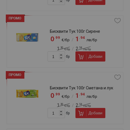
Добави
бр
Крекери Елефант 80г Сусам
.92
.80
0
1
/
€/бр
лв/бр
Добави
бр
Крекери Елит 105г Домат и босилек
.92
.80
0
1
/
€/бр
лв/бр
.07
.09
1
2
/
€/бр
лв/бр
Добави
бр