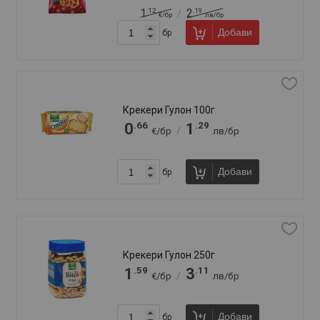
0
1
/
€/бр
лв/бр
Добави
бр
Претцел Сави Алл Стар 90г С
фъстъчено масло
.74
.45
0
1
/
€/бр
лв/бр
Добави
бр
60
продукт(а)
Сортирай по:
FAQ
Отзиви
Доставка