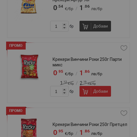
.39
.72
1
2
/
€/бр
лв/бр
Добави
бр
Крънч Аеа 160г Пълнозърнест
.33
.60
1
2
/
€/бр
лв/бр
Добави
бр
Пелети Елит 60г
.77
.51
0
1
/
€/бр
лв/бр
.87
.70