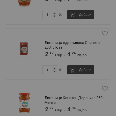
Добави
бр
Староселска едросмляна лютеница
Дерони 260г
.81
.50
2
5
/
€/бр
лв/бр
Добави
бр
Староселска едросмляна лютеница
Дерони 520г
.95
.68
4
9
/
€/бр
лв/бр
Добави
бр