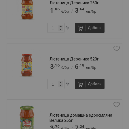
1
2
/
€/бр
лв/бр
Добави
бр
Лютивка Олинеза 265г
.86
.64
1
3
/
€/бр
лв/бр
Добави
бр
Македонска лютеница Софра 290г
Сладка
.65
.18
2
5
/
€/бр
лв/бр