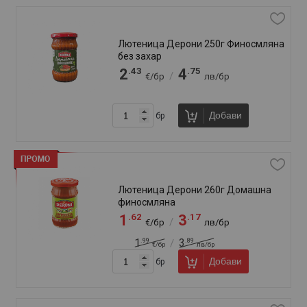
Лютеница Филикон 600г Екстра
.10
.11
2
4
/
€/бр
лв/бр
.54
.97
2
4
/
€/бр
лв/бр
Добави
бр
Лютеница Филикон 600г Шкумбата
.10
.11
2
4
/
€/бр
лв/бр
.54
.97
2
4
/
€/бр
лв/бр
Добави
бр
Лютеница Филикон Премиум 525г