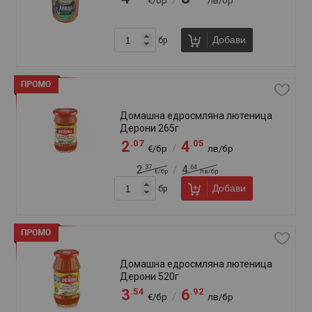
Лютеница Селце 1,08кг
.27
.40
3
6
/
€/бр
лв/бр
Добави
бр
Лютеница Селце 270г Едросмляна
.66
.25
1
3
/
€/бр
лв/бр
Добави
бр
Лютеница Селце 570г Домашна
.42
.73
2
4
/
€/бр
лв/бр