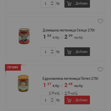
Лютеница Филикон 320г Шкумбата
.53
.99
1
2
/
€/бр
лв/бр
Добави
бр
Лютеница Филикон 350г Нашенска
.42
.73
2
4
/
€/бр
лв/бр
.91
.69
2
5
/
€/бр
лв/бр
Добави
бр