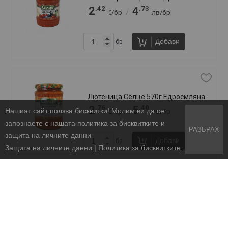
−
Общи условия
Политика за бисквитките
Защита на личните данни
ВСИЧКИ ПРАВА ЗАПАЗЕНИ. KLASIKO.BG 2026
УЕБ ДИЗАЙН DualM Studio
Нашият сайт ползва бисквитки! Молим ви да се
запознаете с нашата политика за бисквитките и
РАЗБРАХ
защита на личните данни
Защита на личните данни
|
Политика за бисквитките