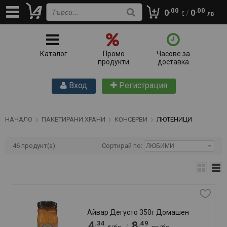
.00
.00
0
/
0
€
лв
Лютеница Петел 270г Пикантна
.15
.25
1
2
/
€/бр
лв/бр
.31
.56
1
2
/
€/бр
лв/бр
Добави
бр
Лютеница Петел 270г традиционна
.15
.25
1
2
/
€/бр
лв/бр
.31
.56
1
2
/
€/бр
лв/бр
Добави
бр