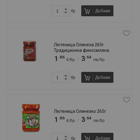
Традиционна лютеница Дерони
260г
.59
.11
1
3
/
€/бр
лв/бр
.86
.64
1
3
/
€/бр
лв/бр
Добави
бр
Традиционна лютеница Дерони
520г
.12
.10
3
6
/
€/бр
лв/бр
Добави
бр