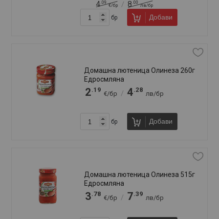
Добави
бр
Лютеница Селце 570г Едросмляна
.76
.40
2
5
/
€/бр
лв/бр
Добави
бр
Лютеница Тодорка 310г
.66
.25
1
3
/
€/бр
лв/бр
Добави
бр