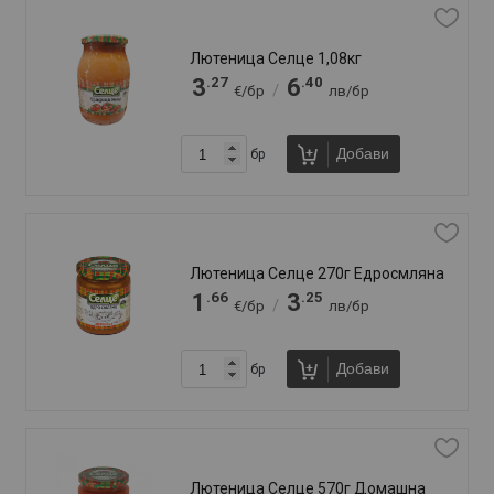
46
продукт(а)
Сортирай по:
FAQ
Отзиви
Доставка
Брошура
Свържи се с нас
За нас
За връзка:
+359 887 81 81 20
+359 889 79 05 54
online@klasiko.bg
Намери ни във Велико Търново:
+