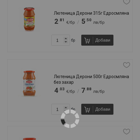
Нашенска едросмляна
.87
.57
3
7
/
€/бр
лв/бр
Добави
бр
Лютеница Филикон Премиум 580г
Балкански вкус едросмляна
.87
.57
3
7
/
€/бр
лв/бр
Добави
бр
Лютивка Олинеза 160г
.20
.35