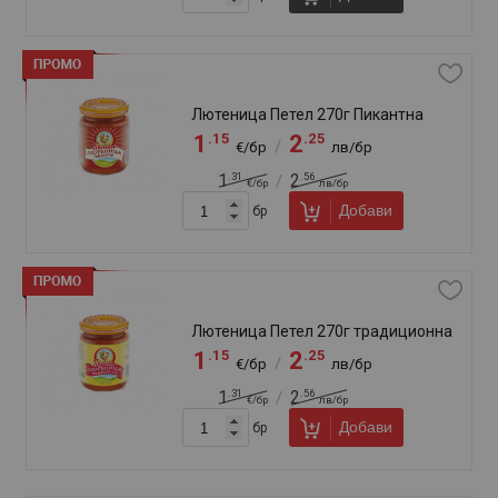
Традиционна лютеница Олинеза
520г
.06
.98
3
5
/
€/бр
лв/бр
Добави
бр
Традиционна лютеница Селце 270г
.30
.54
1
2
/
€/бр
лв/бр
Добави
бр