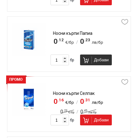
Носни кърпи Папиа
.12
.23
0
0
/
€/бр
лв/бр
Добави
бр
Носни кърпи Селпак
.16
.31
0
0
/
€/бр
лв/бр
.23
.45
0
0
/
€/бр
лв/бр
Добави
бр