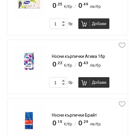
.25
.49
0
0
/
€/бр
лв/бр
Добави
бр
Носни кърпички Агива 1бр
.22
.43
0
0
/
€/бр
лв/бр
Добави
бр
Носни кърпички Брайт
.15
.29
0
0
/
€/бр
лв/бр