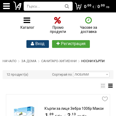
.00
.00
0
/
0
€
лв
Каталог
Промо
Часове за
продукти
доставка
Вход
Регистрация
НАЧАЛО
ЗА ДОМА
САНИТАРО-ХИГИЕННИ
НОСНИ КЪРПИ
12
продукт(а)
Сортирай по:
Кърпи за лице Зебра 100бр Макси
.09
.13
1
2