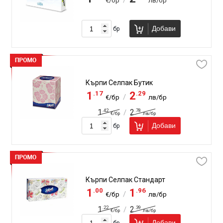
/
€/бр
лв/бр
Добави
бр
Кърпи Селпак Бутик
.17
.29
1
2
/
€/бр
лв/бр
.42
.78
1
2
/
€/бр
лв/бр
Добави
бр
Кърпи Селпак Стандарт
.00
.96
1
1
/
€/бр
лв/бр
.22
.39
1
2
/
€/бр
лв/бр
Добави
бр