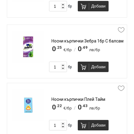
Добави
бр
Носни кърпички Зебра 1бр С балсам
.25
.49
0
0
/
€/бр
лв/бр
Добави
бр
Носни кърпички Плей Тайм
.22
.43
0
0
/
€/бр
лв/бр
Добави
бр