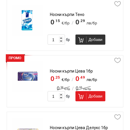
Носни кърпи Тено
.15
.29
0
0
/
€/бр
лв/бр
Добави
бр
Носни кърпи Цева 1бр
.25
.49
0
0
/
€/бр
лв/бр
.34
.66
0
0
/
€/бр
лв/бр
Добави
бр
Носни кърпи Цева Делукс 1бр