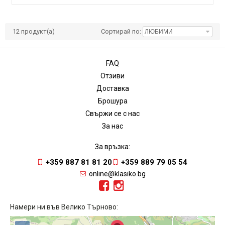
12
продукт(а)
Сортирай по:
FAQ
Отзиви
Доставка
Брошура
Свържи се с нас
За нас
За връзка:
+359 887 81 81 20
+359 889 79 05 54
online@klasiko.bg
Намери ни във Велико Търново: