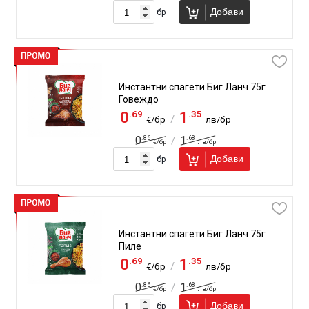
Добави
бр
Инстантни спагети Биг Ланч 75г
Говеждо
.69
.35
0
1
/
€/бр
лв/бр
.86
.68
0
1
/
€/бр
лв/бр
Добави
бр
Инстантни спагети Биг Ланч 75г
Пиле
.69
.35
0
1
/
€/бр
лв/бр
.86
.68
0
1
/
€/бр
лв/бр
Добави
бр