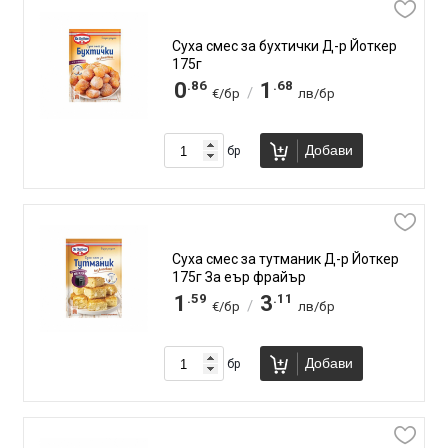
Суха смес за бухтички Д-р Йоткер
175г
.86
.68
0
1
/
€/бр
лв/бр
Добави
бр
Суха смес за тутманик Д-р Йоткер
175г За еър фрайър
.59
.11
1
3
/
€/бр
лв/бр
Добави
бр