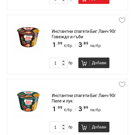
Инстантни спагети Биг Ланч 90г
Говеждо и гъби
.99
.89
1
3
/
€/бр
лв/бр
Добави
бр
Инстантни спагети Биг Ланч 90г
Пиле и лук
.99
.89
1
3
/
€/бр
лв/бр
Добави
бр