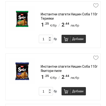
Инстантни спагети Нишин Соба 110г
Терияки
.25
.44
1
2
/
€/бр
лв/бр
Добави
бр
Инстантни спагети Нишин Соба 110г
Якитори пиле
.25
.44
1
2
/
€/бр
лв/бр
Добави
бр