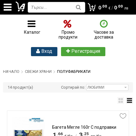
.00
.00
0
/
0
€
лв
Каталог
Промо
Часове за
продукти
доставка
Вход
Регистрация
НАЧАЛО
СВЕЖИ ХРАНИ
ПОЛУФАБРИКАТИ
14
продукт(а)
Сортирай по:
Багета Мегле 160г С подправки
.66
.25
1
3