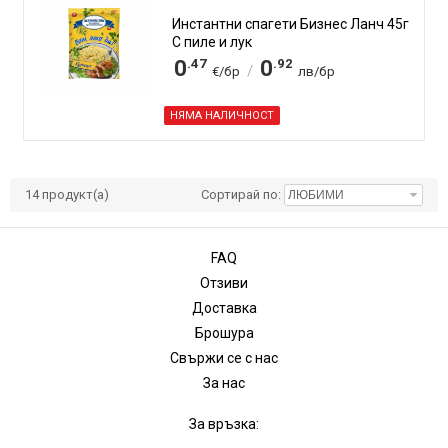
Инстантни спагети Бизнес Ланч 45г
С пиле и лук
.47
.92
0
0
/
€/бр
лв/бр
НЯМА НАЛИЧНОСТ
14
продукт(а)
Сортирай по:
FAQ
Отзиви
Доставка
Брошура
Свържи се с нас
За нас
За връзка: