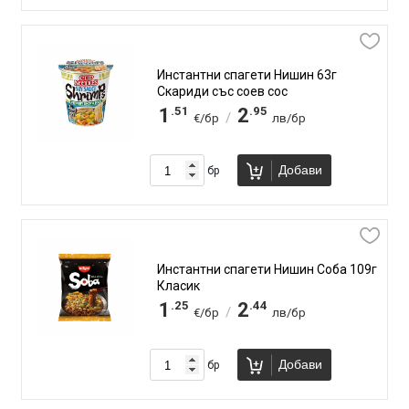
Инстантни спагети Нишин 63г
Скариди със соев сос
.51
.95
1
2
/
€/бр
лв/бр
Добави
бр
Инстантни спагети Нишин Соба 109г
Класик
.25
.44
1
2
/
€/бр
лв/бр
Добави
бр