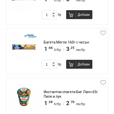
/
€/бр
лв/бр
Добави
бр
Багета Мегле 160г с чесън
.66
.25
1
3
/
€/бр
лв/бр
Добави
бр
Инстантни спагети Биг Ланч 65г
Пиле и лук
.38
.70
1
2
/
€/бр
лв/бр