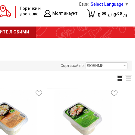
Select Language
▼
Език:
Поръчки и
Моят акаунт
.00
.00
доставка
0
/
0
€
лв
Вход
Количката е празна!
ИТЕ ЛЮБИМИ
Регистрация
Сортирай по: