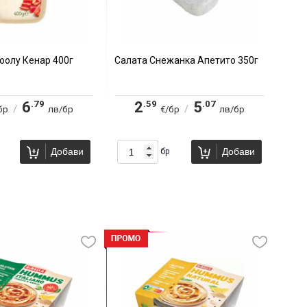
оолу Кенар 400г
Салата Снежанка Апетито 350г
.79
.59
.07
6
2
5
/
/
бр
лв/бр
€/бр
лв/бр
Добави
Добави
бр