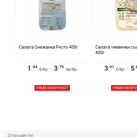
Салата Снежанка Ресто 400г
Салата тиквички съ
400г
.94
.79
.01
.
1
3
3
5
/
/
€/бр
лв/бр
€/бр
НЯМА НАЛИЧНОСТ
НЯМА НАЛИЧ
23
продукт(а)