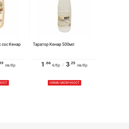
с сос Кенар
Таратор Кенар 500мл
89
.66
.25
1
3
/
лв/бр
€/бр
лв/бр
НОСТ
НЯМА НАЛИЧНОСТ