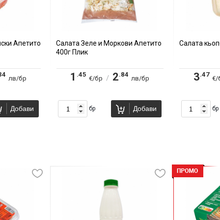
пски Апетито
Салата Зеле и Моркови Апетито
Салата кьоп
400г Плик
34
.45
.84
.47
1
2
3
/
лв/бр
€/бр
лв/бр
€/
Добави
Добави
бр
бр