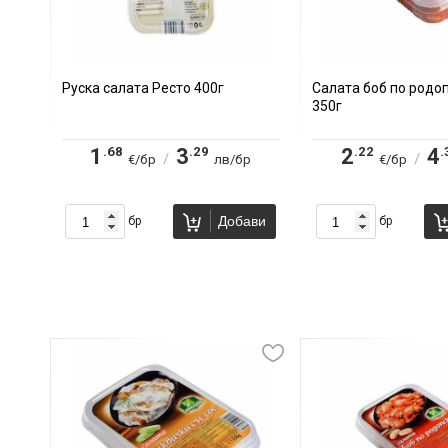
Руска салата Ресто 400г
Салата боб по родо
350г
.68
.29
.22
.
1
3
2
4
/
/
€/бр
лв/бр
€/бр
Добави
бр
бр