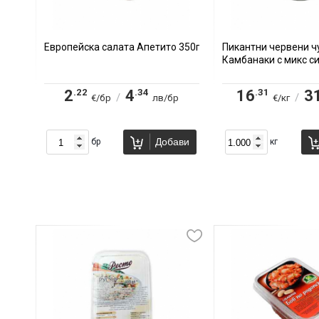
Европейска салата Апетито 350г
Пикантни червени 
Камбанаки с микс с
.22
.34
.31
2
4
16
3
/
/
€/бр
лв/бр
€/кг
Добави
бр
кг