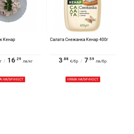
к Кенар
Салата Снежанка Кенар 400г
.29
.88
.59
16
3
7
/
/
г
лв/кг
€/бр
лв/бр
А НАЛИЧНОСТ
НЯМА НАЛИЧНОСТ