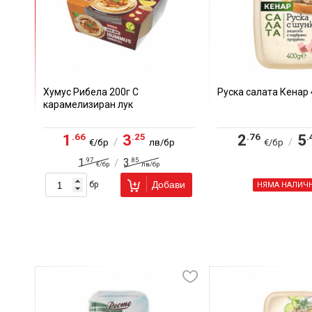
Хумус Рибела 200г С
Руска салата Кенар 
карамелизиран лук
.66
.25
.76
.
1
3
2
5
/
/
€/бр
лв/бр
€/бр
.97
.85
1
3
/
€/бр
лв/бр
Добави
бр
НЯМА НАЛИЧ