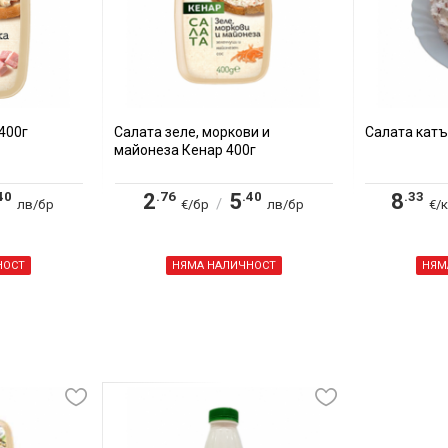
400г
Салата зеле, моркови и
Салата катъ
майонеза Кенар 400г
40
.76
.40
.33
2
5
8
/
лв/бр
€/бр
лв/бр
€/к
НОСТ
НЯМА НАЛИЧНОСТ
НЯМ