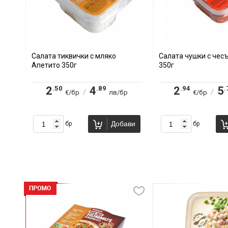
Салата тиквички с мляко
Салата чушки с чес
Апетито 350г
350г
.50
.89
.94
.
2
4
2
5
/
/
€/бр
лв/бр
€/бр
Добави
бр
бр