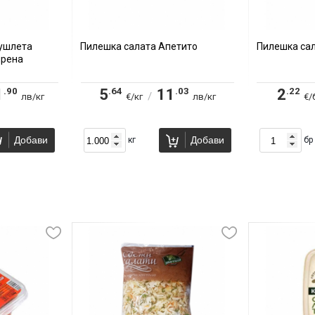
чушлета
Пилешка салата Апетито
Пилешка сал
ирена
.90
.64
.03
.22
1
5
11
2
/
лв/кг
€/кг
лв/кг
€/
Добави
Добави
кг
бр