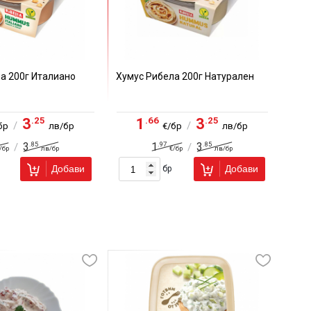
а 200г Италиано
Хумус Рибела 200г Натурален
.25
.66
.25
3
1
3
/
/
бр
лв/бр
€/бр
лв/бр
.85
.97
.85
3
1
3
/
/
/бр
лв/бр
€/бр
лв/бр
Добави
Добави
бр