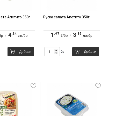
ата Апетито 350г
Руска салата Апетито 350г
.34
.97
.85
4
1
3
/
/
бр
лв/бр
€/бр
лв/бр
Добави
Добави
бр