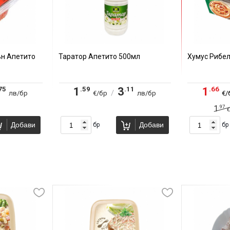
ън Апетито
Таратор Апетито 500мл
Хумус Рибел
75
.59
.11
.66
1
3
1
/
лв/бр
€/бр
лв/бр
€/
.97
1
€
Добави
Добави
бр
бр