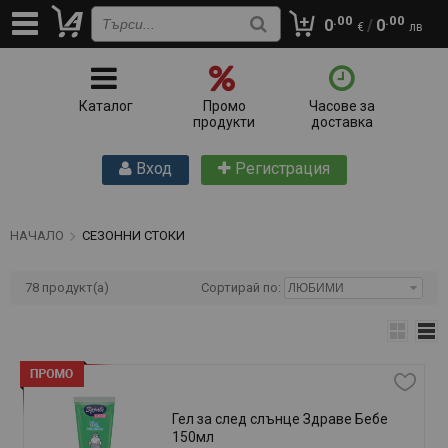
.00
.00
0
/
0
€
лв
Слънцезащитен лосион Пиз Бюин
200мл SPF50 Хидратиращ
.24
.98
11
21
/
€/бр
лв/бр
.59
.54
14
28
/
€/бр
лв/бр
Добави
бр
Слънцезащитен спрей Каротен
Боди мист Кокос 200мл SPF50
.99
.49
10
21
/
€/бр
лв/бр
.25
.83
15
29
/
€/бр
лв/бр
Добави
бр