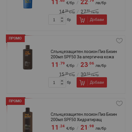
.49
.83
3
6
/
€/бр
лв/бр
.12
.06
4
8
/
€/бр
лв/бр
Добави
бр
Спрей - масло с блестящи частици
Сън Лайк SPF 0 150мл
.62
.08
3
7
/
€/бр
лв/бр
.29
.39
4
8
/
€/бр
лв/бр
Добави
бр
Спрей за мигновено успокоение
след слънце Пиз Бюин 200мл
.99
.63
7
15
/
€/бр
лв/бр