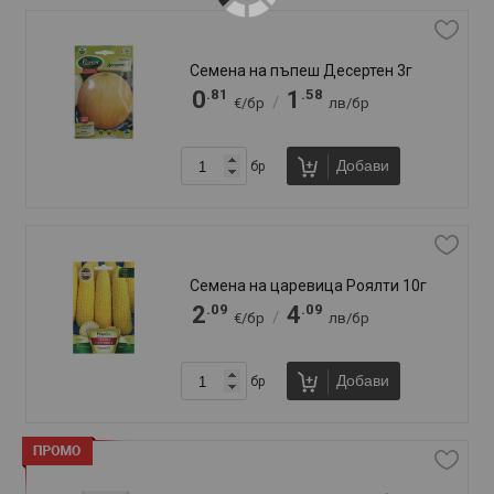
Слънцезащитно мляко Здраве Бебе
150мл SPF50
.17
.11
5
10
/
€/бр
лв/бр
.95
.50
8
17
/
€/бр
лв/бр
Добави
бр
Слънцезащитно мляко Сън Лайк
200мл SPF50 Деца
.89
.48
6
13
/
€/бр
лв/бр
.19
.02
8
16
/
€/бр
лв/бр
Добави
бр