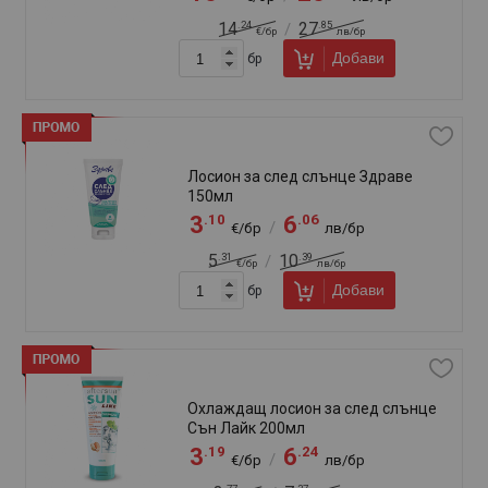
Слънцезащитен хидратиращ
лосион Еко Сън Лайк SPF 50 125мл
.85
.49
4
9
/
€/бр
лв/бр
.74
.23
5
11
/
€/бр
лв/бр
Добави
бр
Слънцезащитна емулсия Здраве
Бебе 150мл SPF50
.17
.11
5
10
/
€/бр
лв/бр
.95
.50
8
17
/
€/бр
лв/бр
Добави
бр