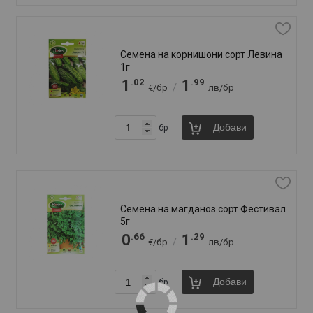
Слънцезащитно мляко - спрей Сън
Лайк 200мл SPF50
.99
.67
6
13
/
€/бр
лв/бр
.24
.12
8
16
/
€/бр
лв/бр
Добави
бр
Слънцезащитно мляко - спрей Сън
Лайк Фемили SPF50 250мл С
пантенол
.49
.65
7
14
/
€/бр
лв/бр
.85
.31
8
17
/
€/бр
лв/бр
Добави
бр