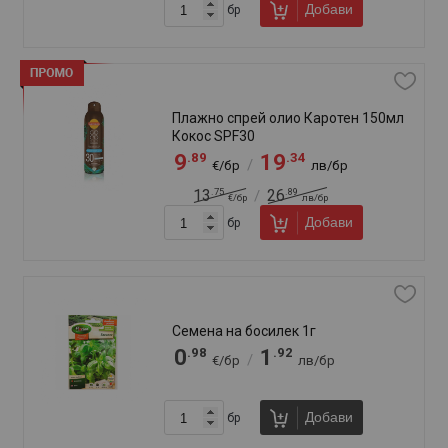
Слънцезащитно мляко - спрей
Каротен Фемили SPF 30 270мл
.99
.49
10
21
/
€/бр
лв/бр
.25
.83
15
29
/
€/бр
лв/бр
Добави
бр
Слънцезащитно мляко - спрей
Каротен Фемили SPF50 270мл
.39
.23
12
24
/
€/бр
лв/бр
.15
.54
17
33
/
€/бр
лв/бр
Добави
бр