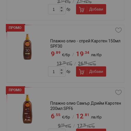
Слънцезащитно масло - спрей Сън
Лайк SPF30 200мл За бърз загар
.43
.49
8
16
/
€/бр
лв/бр
Добави
бр
Слънцезащитно мляко - спрей
Каротен Сенсикеър Кидс SPF50
270мл
.39
.23
12
24
/
€/бр
лв/бр
.15
.54
17
33
/
€/бр
лв/бр
Добави
бр