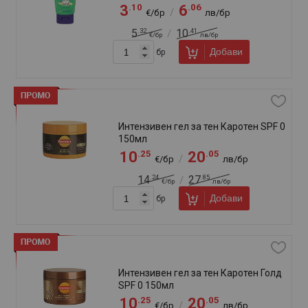
Слънцезащитен спрей Нивеа
Протект енд Бронз SPF50+ 200мл
.89
.08
15
31
/
€/бр
лв/бр
.42
.98
19
37
/
€/бр
лв/бр
Добави
бр
Слънцезащитен спрей Пиз Бюин
150мл SPF30 За интензивен тен
.34
.13
12
24
/
€/бр
лв/бр
.10
.49
16
31
/
€/бр
лв/бр
Добави
бр