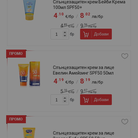
Слънцезащитно мляко-спрей за тен
Каротен SPF 50 150мл
.89
.34
9
19
/
€/бр
лв/бр
.75
.89
13
26
/
€/бр
лв/бр
Добави
бр
Слънцезащитно мляко-спрей
Каротен Сенсикеър SPF 50 200мл
.99
.49
10
21
/
€/бр
лв/бр
.25
.83
15
29
/
€/бр
лв/бр
Добави
бр
Слънцезащитно олио Каротен