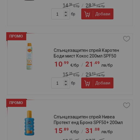
.35
.24
10
20
/
€/бр
лв/бр
Добави
бр
78
продукт(а)
Сортирай по:
FAQ
Отзиви
Доставка
Брошура
Свържи се с нас
За нас
За връзка:
+359 887 81 81 20
+359 889 79 05 54
online@klasiko.bg