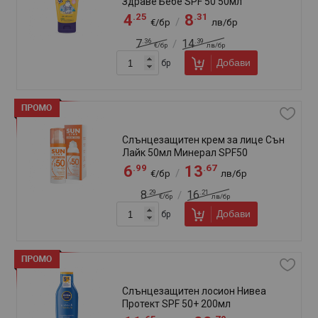
150мл SPF 0
.85
.44
5
11
/
€/бр
лв/бр
.10
.84
8
15
/
€/бр
лв/бр
Добави
бр
Слънцезащитно олио Нивеа SPF20
200мл Протект&Бронз
.65
.79
11
22
/
€/бр
лв/бр
.26
.89
14
27
/
€/бр
лв/бр
Добави
бр
Слънцезащитно олио Сън Лайк
150мл Бърз Загар