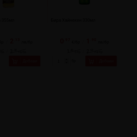
а 355мл
Бира Хайнекен 330мл
.13
.97
.90
2
0
1
/
/
бр
лв/бр
€/бр
лв/бр
.38
.30
.54
3
1
2
/
/
/бр
лв/бр
€/бр
лв/бр
Добави
Добави
бр