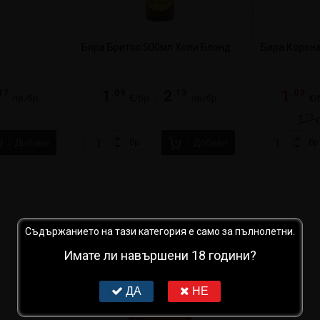
Бира Бритос 500мл Хопи Блонд
Бира Корон
47
.09
.13
.09
1
2
1
/
лв/бр
€/бр
лв/бр
€/
.73
1
€
Добави
Добави
бр
бр
Съдържанието на тази категория е само за пълнолетни.
Имате ли навършени 18 години?
ДА
НЕ