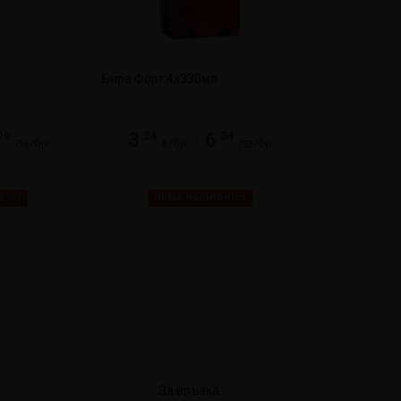
Бира Форт 4х330мл
99
.24
.34
3
6
/
лв/бр
€/бр
лв/бр
НОСТ
НЯМА НАЛИЧНОСТ
За връзка: