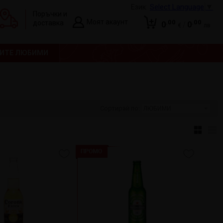
Select Language
▼
Език:
Поръчки и
Моят акаунт
.00
.00
доставка
0
/
0
€
лв
Вход
Количката е празна!
ИТЕ ЛЮБИМИ
Регистрация
Сортирай по: