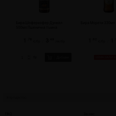
Бира Шоферхофер Дункел
Бира Морети 330мл
500мл Пшенична тъмна
.78
.48
.02
.
1
3
1
1
/
/
€/бр
лв/бр
€/бр
Добави
бр
НЯМА НАЛИЧ
8
продукт(а)
FAQ
За нас