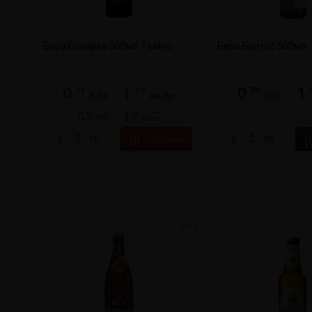
Бира Болярка 500мл Тъмно
Бира Бритос 500мл
.71
.39
.75
.
0
1
0
1
/
/
€/бр
лв/бр
€/бр
.89
.74
0
1
/
€/бр
лв/бр
Добави
бр
бр