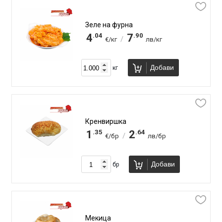
Зеле на фурна
.04
.90
4
7
/
€/кг
лв/кг
Добави
кг
Кренвиршка
.35
.64
1
2
/
€/бр
лв/бр
Добави
бр
Мекица