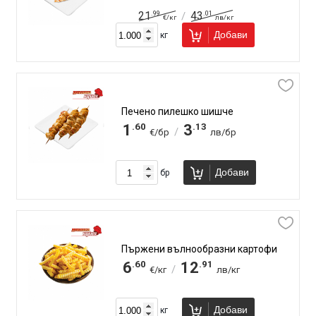
.99
.01
21
43
/
€/кг
лв/кг
Добави
кг
Печено пилешко шишче
.60
.13
1
3
/
€/бр
лв/бр
Добави
бр
Пържени вълнообразни картофи
.60
.91
6
12
/
€/кг
лв/кг
Добави
кг