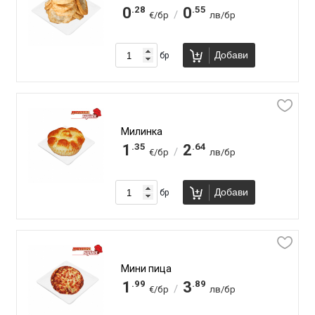
.28
.55
0
0
/
€/бр
лв/бр
Добави
бр
Милинка
.35
.64
1
2
/
€/бр
лв/бр
Добави
бр
Мини пица
.99
.89
1
3
/
€/бр
лв/бр