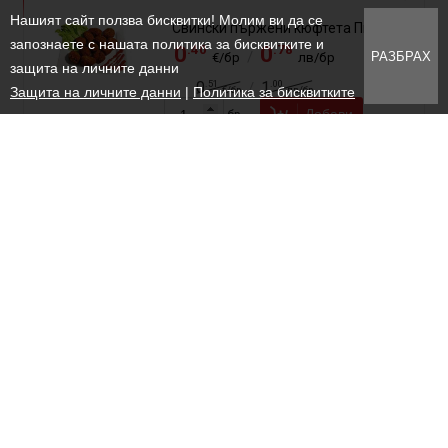
Нашият сайт ползва бисквитки! Молим ви да се
Свински пържени кюфтета Пикант
запознаете с нашата политика за бисквитките и
.40
.78
0
0
/
РАЗБРАХ
€/бр
лв/бр
защита на личните данни
.51
.00
0
1
/
€/бр
лв/бр
Защита на личните данни
|
Политика за бисквитките
Добави
бр
Шкембе чорба
.55
.90
4
8
/
€/кг
лв/кг
Добави
кг
Баница триъгълна
.35
.64
1
2
/
€/бр
лв/бр