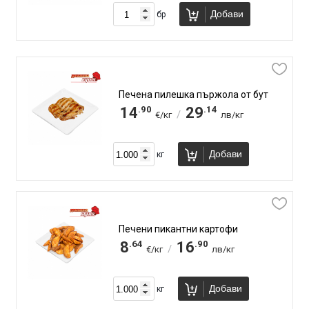
Добави
бр
Печена пилешка пържола от бут
.90
.14
14
29
/
€/кг
лв/кг
Добави
кг
Печени пикантни картофи
.64
.90
8
16
/
€/кг
лв/кг
Добави
кг