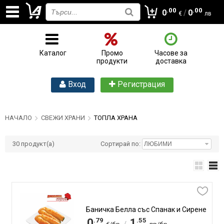
.00
.00
0
/
0
€
лв
Каталог
Промо
Часове за
продукти
доставка
Вход
Регистрация
НАЧАЛО
СВЕЖИ ХРАНИ
ТОПЛА ХРАНА
30
продукт(а)
Сортирай по:
Баничка Белла със Спанак и Сирене
.79
.55
0
1