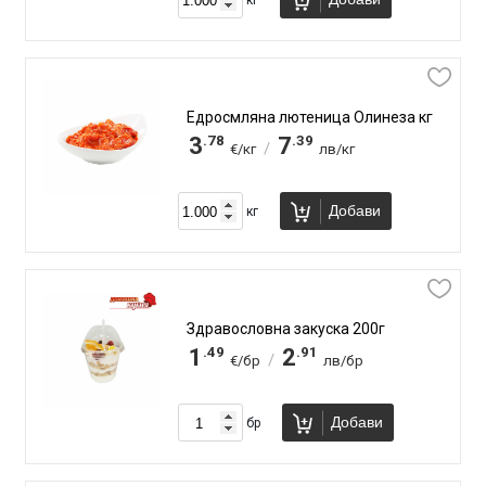
Едросмляна лютеница Олинеза кг
.78
.39
3
7
/
€/кг
лв/кг
Добави
кг
Здравословна закуска 200г
.49
.91
1
2
/
€/бр
лв/бр
Добави
бр