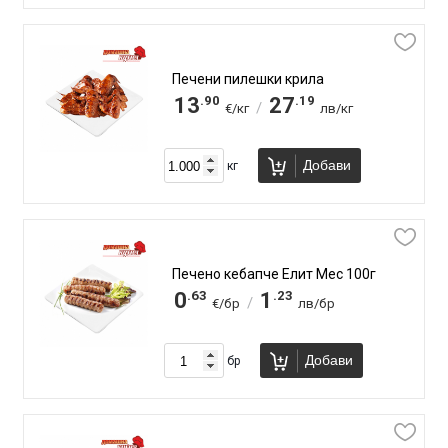
Печени пилешки крила
.90
.19
13
27
/
€/кг
лв/кг
Добави
кг
Печено кебапче Елит Мес 100г
.63
.23
0
1
/
€/бр
лв/бр
Добави
бр