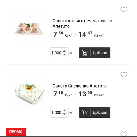
Салата катък с печена чушка
Апетито
.50
.67
7
14
/
€/кг
лв/кг
Добави
кг
Салата Снежанка Апетито
.15
.98
7
13
/
€/кг
лв/кг
Добави
кг