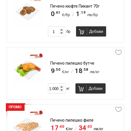
Печено кюфте Пикант 70г
.61
.19
0
1
/
€/бр
лв/бр
Добави
бр
Печено пилешко бутче
.50
.58
9
18
/
€/кг
лв/кг
Добави
кг
Печено пилешко филе
.40
.03
17
34
/
€/кг
лв/кг