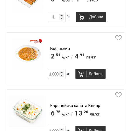
/
€/бр
лв/бр
Добави
бр
Боб яхния
.51
.91
2
4
/
€/кг
лв/кг
Добави
кг
Европейска салата Кенар
.75
.20
6
13
/
€/кг
лв/кг
Добави
кг