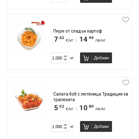
Пюре от сладък картоф
.62
.90
7
14
/
€/кг
лв/кг
Добави
кг
Салата боб с лютеница Традиция за
трапезата
.52
.80
5
10
/
€/кг
лв/кг
Добави
кг