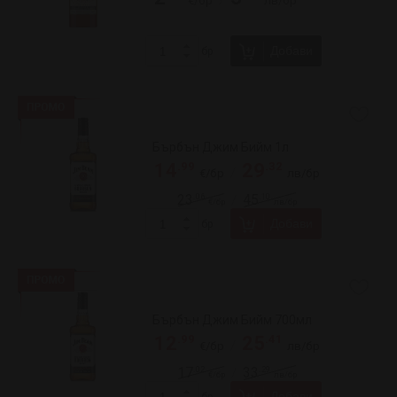
Добави
бр
Уиски Бушмилс 700мл Блек Буш
.99
.10
19
39
/
€/бр
лв/бр
.00
.90
25
48
/
€/бр
лв/бр
Добави
бр
Уиски Бяло конче 700мл
.99
.54
9
19
/
€/бр
лв/бр
.99
.45
11
23
/
€/бр
лв/бр
Добави
бр