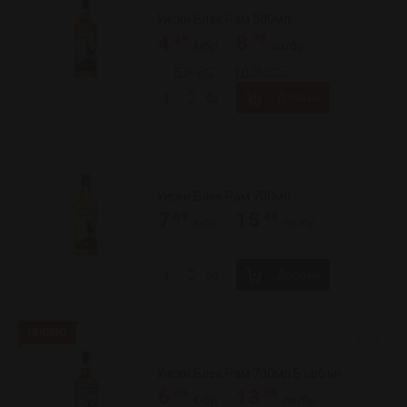
Уиски Джей енд Би 700мл
.99
.49
10
21
/
€/бр
лв/бр
.82
.99
14
28
/
€/бр
лв/бр
Добави
бр
Уиски Джеймисън 1л
.99
.14
18
37
/
€/бр
лв/бр
.20
.20
27
53
/
€/бр
лв/бр
Добави
бр
Уиски Джеймисън 500мл
.82
.99
14
28
/
€/бр
лв/бр