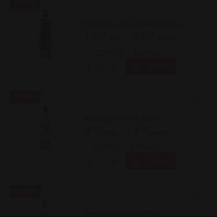
За нас
За връзка:
+359 887 81 81 20
+359 889 79 05 54
online@klasiko.bg
Намери ни във Велико Търново:
+
−
Общи условия
Политика за бисквитките
Защита на личните данни
ВСИЧКИ ПРАВА ЗАПАЗЕНИ. KLASIKO.BG 2026
УЕБ ДИЗАЙН DualM Studio