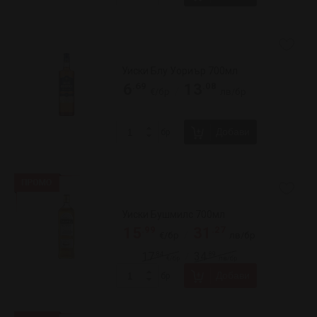
Уиски Джони Уокър 1л
.49
.16
18
36
/
€/бр
лв/бр
.47
.99
21
41
/
€/бр
лв/бр
Добави
бр
62
продукт(а)
Сортирай по:
FAQ
Отзиви
Доставка
Брошура
Свържи се с нас