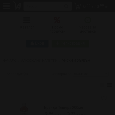
.00
.00
0
/
0
€
лв
Добави
бр
Уиски Блу Уориър 700мл
.69
.08
6
13
/
€/бр
лв/бр
Добави
бр
Уиски Бушмилс 700мл
.99
.27
15
31
/
€/бр
лв/бр
.84
.89
17
34
/
€/бр
лв/бр