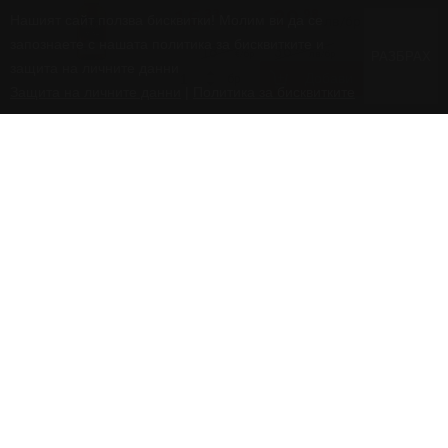
Нашият сайт ползва бисквитки! Молим ви да се
запознаете с нашата политика за бисквитките и
РАЗБРАХ
защита на личните данни
Защита на личните данни
|
Политика за бисквитките