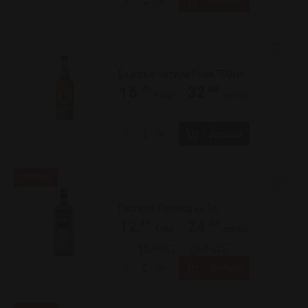
Уиски Глен Морай 700мл
.33
.98
15
29
/
€/бр
лв/бр
.89
.95
18
36
/
€/бр
лв/бр
Добави
бр
Уиски Глен Стоун 700мл
.29
.30
6
12
/
€/бр
лв/бр
.10
.89
7
13
/
€/бр
лв/бр
Добави
бр
Уиски Гленливет 700мл Фаундърс