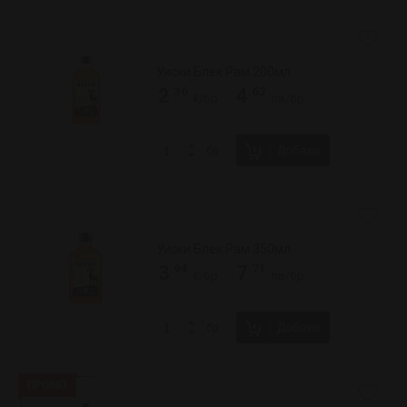
Уиски Джак Даниелс 700мл
.99
.96
22
44
/
€/бр
лв/бр
.12
.00
28
55
/
€/бр
лв/бр
Добави
бр
Уиски Джак Даниелс 700мл
Джентълмен
.99
.66
29
58
/
€/бр
лв/бр
.19
.78
36
70
/
€/бр
лв/бр
Добави
бр