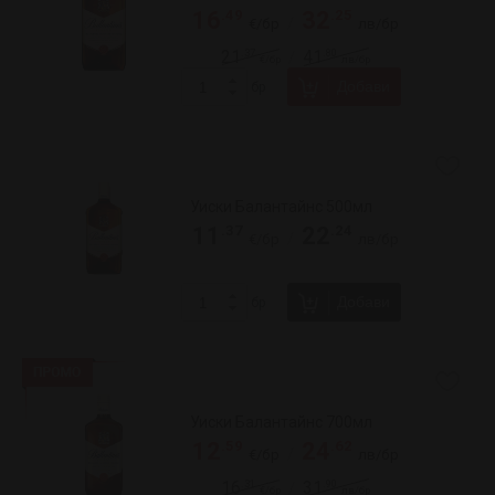
Добави
бр
Уиски Грантс 700мл
.99
.49
10
21
/
€/бр
лв/бр
.56
.39
16
32
/
€/бр
лв/бр
Добави
бр
Уиски Грантс 700мл 8 годишно
.40
.99
18
35
/
€/бр
лв/бр
Добави
бр