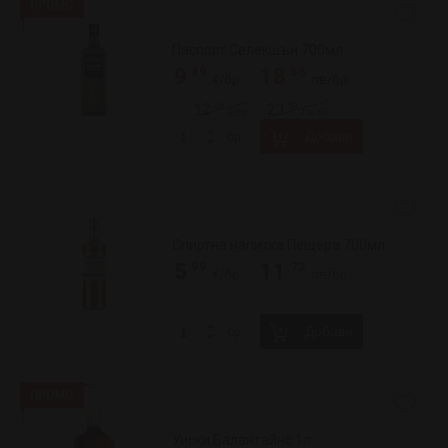
Резърв
.49
.68
29
57
/
€/бр
лв/бр
.66
.74
35
69
/
€/бр
лв/бр
Добави
бр
Уиски Гленфидих 700мл 12г
.29
.40
49
96
/
€/бр
лв/бр
Добави
бр
Уиски Грантс 1л
.08
.18
22
43
/
€/бр
лв/бр