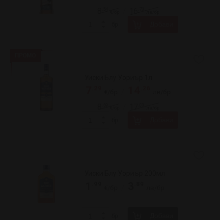
Добави
бр
Уиски Джеймисън 700мл
.99
.41
12
25
/
€/бр
лв/бр
.06
.19
21
41
/
€/бр
лв/бр
Добави
бр
Уиски Джеймисън 700мл Блек
Баръл
.65
.99
29
57
/
€/бр
лв/бр
Добави
бр