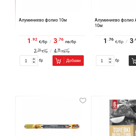
Алуминиево фолио 10м
Алуминиево фолио 
10м
.92
.76
.76
.
1
3
1
3
/
/
€/бр
лв/бр
€/бр
.24
.38
2
4
/
€/бр
лв/бр
Добави
бр
бр