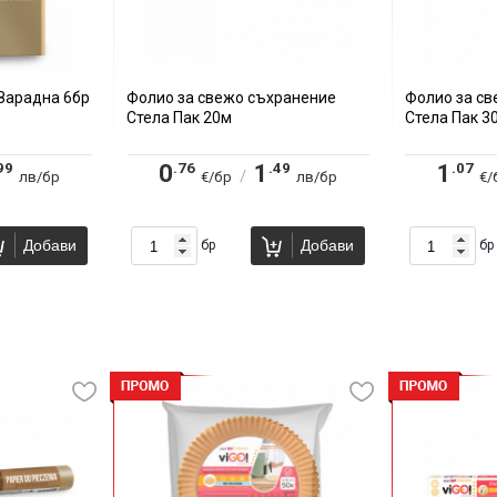
 Зарадна 6бр
Фолио за свежо съхранение
Фолио за с
Стела Пак 20м
Стела Пак 3
99
.76
.49
.07
0
1
1
/
лв/бр
€/бр
лв/бр
€/
Добави
Добави
бр
бр