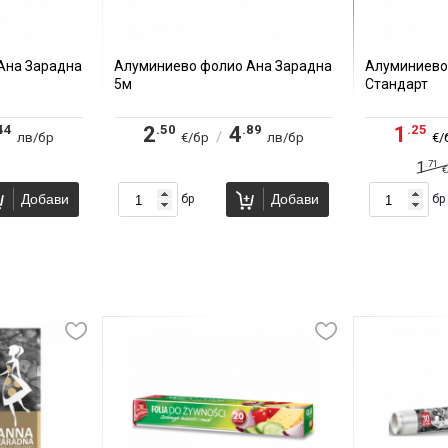
Ана Зарадна
Алуминиево фолио Ана Зарадна
Алуминиево
5м
Стандарт
44
.50
.89
.25
2
4
1
/
лв/бр
€/бр
лв/бр
€/
.71
1
€
Добави
Добави
бр
бр