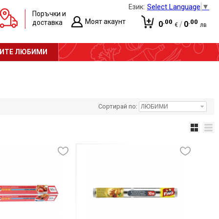
Select Language
▼
Език:
Поръчки и
Моят акаунт
.00
.00
доставка
0
/
0
€
лв
Вход
Количката е празна!
ИТЕ ЛЮБИМИ
Регистрация
Сортирай по: