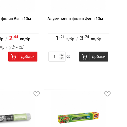
 фолио Виго 10м
Алуминиево фолио Фино 10м
.44
.91
.74
2
1
3
/
/
бр
лв/бр
€/бр
лв/бр
.34
3
/
/бр
лв/бр
Добави
Добави
бр