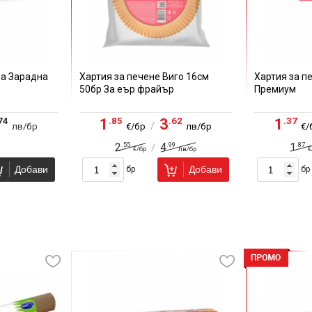
на Зарадна
Хартия за печене Виго 16см
Хартия за п
50бр За еър фрайър
Премиум
74
.85
.62
.37
1
3
1
/
лв/бр
€/бр
лв/бр
€/
.55
.99
.87
2
4
1
/
€/бр
лв/бр
€
Добави
Добави
бр
бр