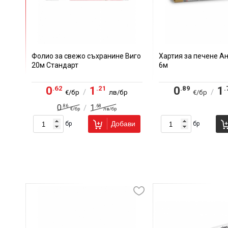
Фолио за свежо съхранине Виго
Хартия за печене А
20м Стандарт
6м
.62
.21
.89
.
0
1
0
1
/
/
€/бр
лв/бр
€/бр
.86
.68
0
1
/
€/бр
лв/бр
Добави
бр
бр