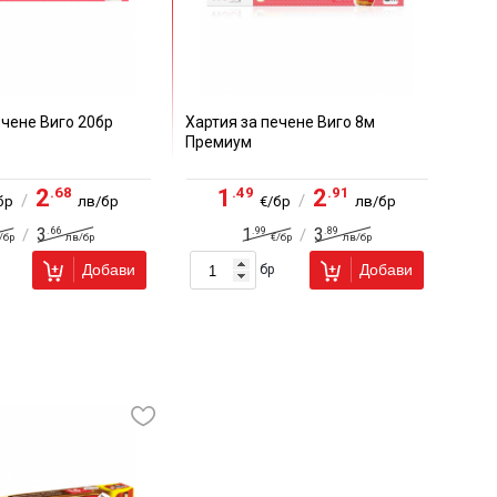
ечене Виго 20бр
Хартия за печене Виго 8м
Премиум
.68
.49
.91
2
1
2
/
/
бр
лв/бр
€/бр
лв/бр
.66
.99
.89
3
1
3
/
/
/бр
лв/бр
€/бр
лв/бр
Добави
Добави
бр