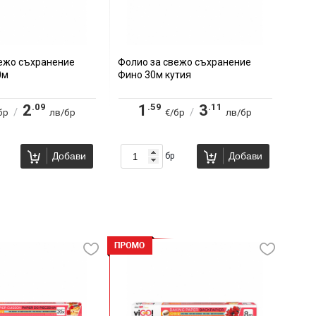
вежо съхранение
Фолио за свежо съхранение
0м
Фино 30м кутия
.09
.59
.11
2
1
3
/
/
бр
лв/бр
€/бр
лв/бр
Добави
Добави
бр