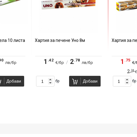
ела 10 листа
Хартия за печене Уно 8м
Хартия за п
90
.42
.78
.75
1
2
1
/
лв/бр
€/бр
лв/бр
€/
.24
2
€
Добави
Добави
бр
бр