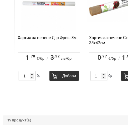
Хартия за печене Д-р Фреш 8м
Хартия за печене Ст
38х42см
.70
.32
.97
.
1
3
0
1
/
/
€/бр
лв/бр
€/бр
Добави
бр
бр
19
продукт(а)