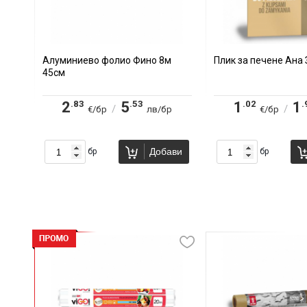
Алуминиево фолио Фино 8м
Плик за печене Ана
45см
.83
.53
.02
.
2
5
1
1
/
/
€/бр
лв/бр
€/бр
Добави
бр
бр