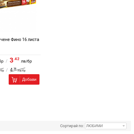
ечене Фино 16 листа
.42
3
/
бр
лв/бр
.38
4
/
/бр
лв/бр
Добави
Сортирай по: