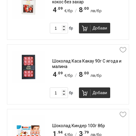
кокос без захар
.09
.00
4
8
/
€/бр
лв/бр
Добави
бр
Шоколад Каса Какау 90г С ягода и
малина
.09
.00
4
8
/
€/бр
лв/бр
Добави
бр
Шоколад Киндер 100г 8бр
.94
.79
1
3
/
€/бр
лв/бр