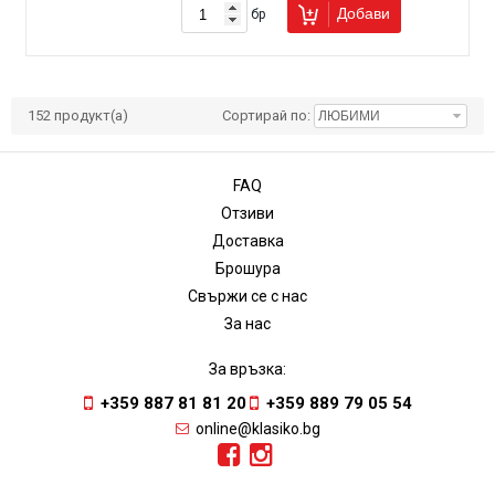
Добави
бр
152
продукт(а)
Сортирай по:
FAQ
Отзиви
Доставка
Брошура
Свържи се с нас
За нас
За връзка:
+359 887 81 81 20
+359 889 79 05 54
online@klasiko.bg