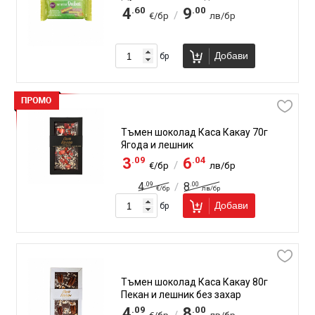
.60
.00
4
9
/
€/бр
лв/бр
Добави
бр
Тъмен шоколад Каса Какау 70г
Ягода и лешник
.09
.04
3
6
/
€/бр
лв/бр
.09
.00
4
8
/
€/бр
лв/бр
Добави
бр
Тъмен шоколад Каса Какау 80г
Пекан и лешник без захар
.09
.00
4
8