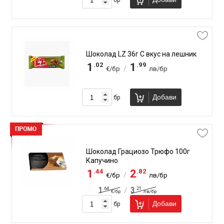
Шоколад LZ 36г С вкус на лешник
.02
.99
1
1
/
€/бр
лв/бр
Добави
бр
Шоколад Грациозо Трюфо 100г
Капучино
.44
.82
1
2
/
€/бр
лв/бр
.64
.21
1
3
/
€/бр
лв/бр
Добави
бр