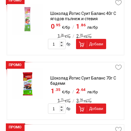
Шоколад Йотис Суит Баланс 40г С
ягодов пълнеж и стевия
.95
.86
0
1
/
€/бр
лв/бр
.20
.35
1
2
/
€/бр
лв/бр
Добави
бр
Шоколад Йотис Суит Баланс 70г С
бадеми
.35
.64
1
2
/
€/бр
лв/бр
.71
.34
1
3
/
€/бр
лв/бр
Добави
бр