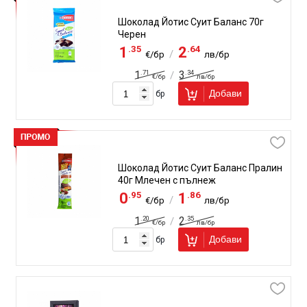
Шоколад Йотис Суит Баланс 70г
Черен
.35
.64
1
2
/
€/бр
лв/бр
.71
.34
1
3
/
€/бр
лв/бр
Добави
бр
Шоколад Йотис Суит Баланс Пралин
40г Млечен с пълнеж
.95
.86
0
1
/
€/бр
лв/бр
.20
.35
1
2
/
€/бр
лв/бр
Добави
бр