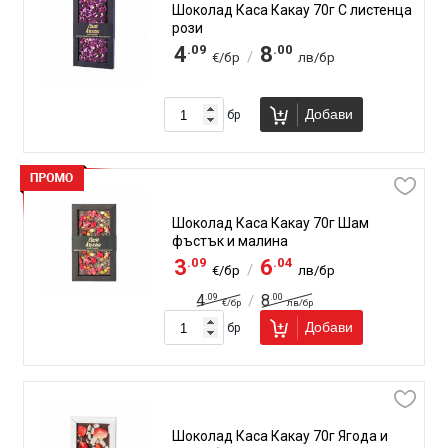
Шоколад Каса Какау 70г С листенца
рози
.09
.00
4
8
/
€/бр
лв/бр
Добави
бр
Шоколад Каса Какау 70г Шам
фъстък и малина
.09
.04
3
6
/
€/бр
лв/бр
.09
.00
4
8
/
€/бр
лв/бр
Добави
бр
Шоколад Каса Какау 70г Ягода и