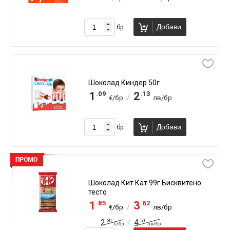
Добави
бр
Шоколад Киндер 50г
.09
.13
1
2
/
€/бр
лв/бр
Добави
бр
Шоколад Кит Кат 99г Бисквитено
тесто
.85
.62
1
3
/
€/бр
лв/бр
.30
.50
2
4
/
€/бр
лв/бр