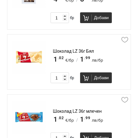
/
€/бр
лв/бр
Добави
бр
Шоколад LZ 36г Бял
.02
.99
1
1
/
€/бр
лв/бр
Добави
бр
Шоколад LZ 36г млечен
.02
.99
1
1
/
€/бр
лв/бр
Добави
бр