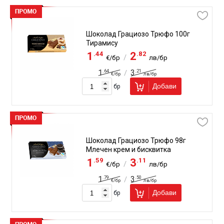
Шоколад Грациозо Трюфо 100г
Тирамису
.44
.82
1
2
/
€/бр
лв/бр
.64
.21
1
3
/
€/бр
лв/бр
Добави
бр
Шоколад Грациозо Трюфо 98г
Млечен крем и бисквитка
.59
.11
1
3
/
€/бр
лв/бр
.79
.50
1
3
/
€/бр
лв/бр
Добави
бр