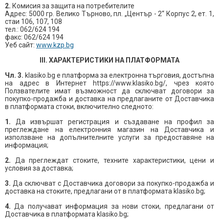
2.
Комисия за защита на потребителите
Адрес: 5000 гр. Велико Търново, пл. „Център - 2“ Корпус 2, ет. 1,
стаи 106, 107, 108
тел.: 062/624 194
факс: 062/624 194
Уеб сайт:
www.kzp.bg
III. ХАРАКТЕРИСТИКИ НА ПЛАТФОРМАТА
Чл. 3.
klasiko.bg e платформа за електронна търговия, достъпна
на адрес в Интернет https://www.klasiko.bg/, чрез която
Ползвателите имат възможност да сключват договори за
покупко-продажба и доставка на предлаганите от Доставчика
в платформата стоки, включително следното:
1.
Да извършат регистрация и създаване на профил за
преглеждане на електронния магазин на Доставчика и
използване на допълнителните услуги за предоставяне на
информация;
2.
Да преглеждат стоките, техните характеристики, цени и
условия за доставка;
3.
Да сключват с Доставчика договори за покупко-продажба и
доставка на стоките, предлагани от в платформата klasiko.bg;
4
.
Да получават информация за нови стоки, предлагани от
Доставчика в платформата klasiko.bg;