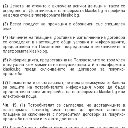
(2)
Цената на стоките с включени всички данъци и такси се
определя от Доставчика, в платформата klasiko.bg в профила
на всяка стока в платформата klasiko.bg.
(3)
Всеки продукт на промоция е обозначен със специален
знак.
(
4
)
Начините на плащане, доставка и изпълнение на договора
се определят в настоящите общи условия и информацията,
предоставена на Ползвателя посредством в механизмите в
платформата klasiko.bg.
(
5
)
Информацията, предоставяна на Ползвателите по този член
е актуална към момента на визуализацията й в платформата
klasiko.bg преди сключването на договора за покупко-
продажба.
(7)
Ползвателите се съгласяват, че цялата изискуема от Закона
за защита на потребителите информация може да бъде
предоставяна чрез интерфейса на платформата klasiko.bg или
електронна поща.
Чл. 15. (1)
Потребителят се съгласява, че доставчиците в
платформата klasiko.bg имат право да приемат авансово
плащане за сключените с потребителя договори за покупко-
продажба на стоки и тяхната доставка.
(2)
Потребителят избира самостоятелно дали да заплати на