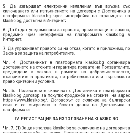
5
.
Да извършват електронни изявления във връзка със
сключването или изпълнението на договори с Доставчика в
платформата klasiko.bg чрез интерфейса на страницата на
klasiko.bg, достъпна в Интернет;
6
.
Да бъдат уведомявани за правата, произтичащи от закона,
предимно чрез интерфейса на платформата klasiko.bg в
Интернет;
7
.
Да упражняват правото си на отказ, когато е приложимо, по
Закона за защита на потребителите.
Чл. 4.
Доставчикът в платформата klasiko.bg организира
доставянето на стоките и гарантира правата на Ползвателите,
предвидени в закона, в рамките на добросъвестността,
възприетите в практиката, потребителското или търговското
право критерии и условия.
Чл. 5.
Ползвателите сключват с Доставчика в платформата
klasiko.bg договор за покупко-продажба на стоките, на адрес
https://www.klasiko.bg/. Договорът се сключва на български
език и се съхранява в базата данни на Доставчика в
платформата.
IV. РЕГИСТРАЦИЯ ЗА ИЗПОЛЗВАНЕ НА
KLASIKO
.
BG
Чл. 7. (1)
За да използва klasiko.bg за сключване на договори за
покупко-продажба на стоки, Ползвателят следва да въведе