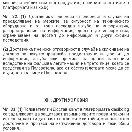
мнения и публикации под продуктите, новините и статиите в
платформата klasiko.bg.
Чл. 32. (1)
Доставчикът не носи отговорност в случай на
преодоляване на мерките за сигурност на техническото
оборудване и от това последва загуба на информация,
разпространение на информация, достъп до информация,
ограничаване на достъп до информация и други сходни
последствия.
(2)
Доставчикът не носи отговорност в случай на сключване на
договор за покупко-продажба, предоставяне на достъп до
информация, загуба или промяна на данни настъпили
вследствие на фалшива легитимация на трето лице, което се
представя за Ползвателя, ако от обстоятелствата може да се
съди, че това лице е Ползвателя.
XIII. ДРУГИ УСЛОВИЯ
Чл. 33. (1)
Ползвателят и Доставчикът в платформата klasiko.bg
се задължават да защитават взаимно своите права и законни
интереси, както и да пазят търговските си тайни, станали тяхно
достояние в процеса на изпълнение договора и тези общи
условия.