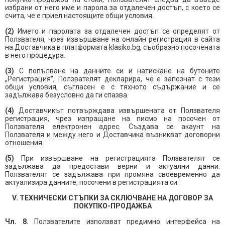
избрани от него име и парола за отдалечен достъп, с което се
счита, че е приел настоящите общи условия.
(2)
Името и паролата за отдалечен достъп се определят от
Ползвателя, чрез извършване на онлайн регистрация в сайта
на Доставчика в платформата klasiko.bg, съобразно посочената
в него процедура.
(3)
С попълване на данните си и натискане на бутоните
„Регистрация“, Ползвателят декларира, че е запознат с тези
общи условия, съгласен е с тяхното съдържание и се
задължава безусловно да ги спазва.
(4)
Доставчикът потвърждава извършената от Ползвателя
регистрация, чрез изпращане на писмо на посочен от
Ползвателя електронен адрес. Създава се акаунт на
Ползвателя и между него и Доставчика възникват договорни
отношения.
(5)
При извършване на регистрацията Ползвателят се
задължава да предостави верни и актуални данни.
Ползвателят се задължава при промяна своевременно да
актуализира данните, посочени в регистрацията си.
V. ТЕХНИЧЕСКИ СТЪПКИ ЗА СКЛЮЧВАНЕ НА ДОГОВОР ЗА
ПОКУПКО-ПРОДАЖБА
Чл. 8.
Ползвателите използват предимно интерфейса на