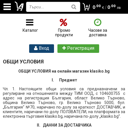
.00
.00
0
/
0
€
лв
Каталог
Промо
Часове за
продукти
доставка
Вход
Регистрация
ОБЩИ УСЛОВИЯ
ОБЩИ УСЛОВИЯ на онлайн магазин
klasiko
.
bg
I.
Предмет
Чл. 1. Настоящите общи условия са предназначени за
регулиране на отношенията между ТИМ ООД, с 104600755 с
адрес на регистрация България, област Велико Търново,
община Велико Търново, гр. Велико Търново 5000, бул.
„България“ №70, наричано по-долу за краткост ДОСТАВЧИК, и
клиентите, наричани по-долу ПОЛЗВАТЕЛИ, на платформата за
електронна търговия klasiko.bg, наричана по-долу „klasiko.bg”.
II.
ДАННИ ЗА ДОСТАВЧИКА