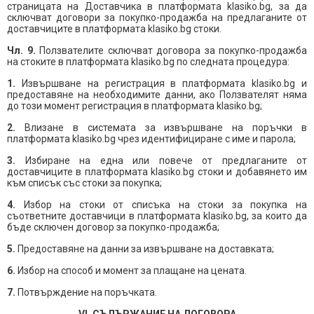
страницата на Доставчика в платформата klasiko.bg, за да
сключват договори за покупко-продажба на предлаганите от
доставчиците в платформата klasiko.bg стоки.
Чл. 9.
Ползвателите сключват договора за покупко-продажба
на стоките в платформата klasiko.bg по следната процедура:
1.
Извършване на регистрация в платформата klasiko.bg и
предоставяне на необходимите данни, ако Ползвателят няма
до този момент регистрация в платформата klasiko.bg;
2.
Влизане в системата за извършване на поръчки в
платформата klasiko.bg чрез идентифициране с име и парола;
3.
Избиране на една или повече от предлаганите от
доставчиците в платформата klasiko.bg стоки и добавянето им
към списък със стоки за покупка;
4.
Избор на стоки от списъка на стоки за покупка на
съответните доставчици в платформата klasiko.bg, за които да
бъде сключен договор за покупко-продажба;
5.
Предоставяне на данни за извършване на доставката;
6.
Избор на способ и момент за плащане на цената.
7.
Потвърждение на поръчката.