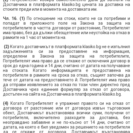
Доставчика в платформата klasiko.bg цената за доставка на
стоките преди или в момента на доставката им.
Чл. 16. (1)
По отношение на стоки, които не са потребими и
попадат в приложното поле на Закона за защита на
потребителите в частта договори от разстояние, Потребителят
има право, без да дължи обезщетение или неустойка на отказ в
рамките на 1 час от момента на.
(2)
Когато доставчикът в платформата klasiko.bg не e изпълнил
задълженията си за предоставяне на информация,
определени в Закона за защита на потребителите,
Потребителят има право да се откаже от сключения договор в
срок до една година и 14 дни, считано от датата на получаване
на стоката. Когато информацията е предоставена на
потребителя в рамките на срока за отказ, същият започва да
тече от датата на предоставянето й. Потребителят има право
да отправи изявлението за отказ по този член директно пред
Доставчика чрез единния формуляр за отказ от договора,
достъпен на сайта на Доставчика в платформата klasiko.bg.
(4)
Когато Потребителят е упражнил правото си на отказ от
договора от разстояние или от договора извън търговския
обект, Доставчикът възстановява всички суми, получени от
потребителя, включително разходите за доставка, без
неоправдано забавяне и не по-късно от 14 дни, считано от
датата, на която е бил уведомен за решението на потребителя
да се откаже от договора. Доставчикът възстановява