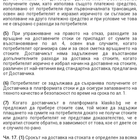
получените суми, като използва същото платежно средство,
използвано от потребителя при първоначалната трансакция,
освен ако потребителят е изразил изричното си съгласие за
използване на друго платежно средство и при условие че това
не е свързано с разходи за потребителя.
(5)
При упражняване на правото на отказ, разходите за
връщане на доставените стоки се приспадат от сумите за
възстановяване по ал. 4, освен във случаите, когато
потребителят организира сам и за своя сметка връщането на
стоките. Доставчикът няма задължение да възстанови
допълнителните разходи за доставка на стоките, когато
потребителят изрично е избрал начин на доставяне на стоките,
различен от най-евтиния вид стандартна доставка, предлагана
от Доставчика.
(6)
Потребителят се задължава да съхранява получените от
Доставчика в платформата стоки и да осигури запазването на
тяхното качество и безопасност по време на срока по ал. 1.
(7)
Когато доставчикът в платформата klasiko.bg не е
предложил да прибере стоките сам, той може да задържи
плащането на сумите на потребителя докато не получи стоките
или докато потребителят не представи доказателство, че е
изпратил стоките обратно, в зависимост от това, кое от двете се
е случило по-рано.
Чл. 17. (1)
Срокът на доставка на стоката е определен за всяка