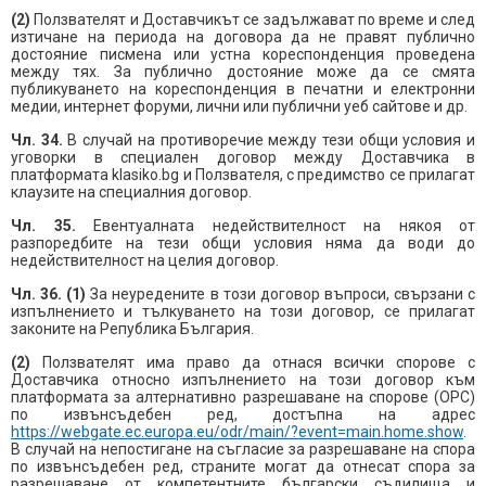
(2)
Ползвателят и Доставчикът се задължават по време и след
изтичане на периода на договора да не правят публично
достояние писмена или устна кореспонденция проведена
между тях. За публично достояние може да се смята
публикуването на кореспонденция в печатни и електронни
медии, интернет форуми, лични или публични уеб сайтове и др.
Чл. 34.
В случай на противоречие между тези общи условия и
уговорки в специален договор между Доставчика в
платформата klasiko.bg и Ползвателя, с предимство се прилагат
клаузите на специалния договор.
Чл. 35.
Евентуалната недействителност на някоя от
разпоредбите на тези общи условия няма да води до
недействителност на целия договор.
Чл. 36. (1)
За неуредените в този договор въпроси, свързани с
изпълнението и тълкуването на този договор, се прилагат
законите на Република България.
(2)
Ползвателят има право да отнася всички спорове с
Доставчика относно изпълнението на този договор към
платформата за алтернативно разрешаване на спорове (ОРС)
по извънсъдебен ред, достъпна на адрес
https://webgate.ec.europa.eu/odr/main/?event=main.home.show
.
В случай на непостигане на съгласие за разрешаване на спора
по извънсъдебен ред, страните могат да отнесат спора за
разрешаване от компетентните български съдилища и