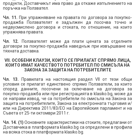
продукти, Доставчикът има право да откаже изпълнението на
поръчка на Ползвател.
Чл. 11.
При упражняване на правата по договора за покупко-
продажба Ползвателят е задължен да посочва точно и
недвусмислено договора и стоката, по отношение, на които
упражнява правата.
Чл. 12.
Ползвателят може да плати цената за отделните
договори за покупко-продажба наведнъж при извършване на
тяхната доставка.
VII. ОСОБЕНИ КЛАУЗИ, КОИТО СЕ ПРИЛАГАТ СПРЯМО ЛИЦА,
КОИТО ИМАТ КАЧЕСТВОТО ПОТРЕБИТЕЛ ПО СМИСЪЛА НА
ЗАКОНА ЗА ЗАЩИТА НА ПОТРЕБИТЕЛИТЕ
Чл. 13.
Правилата на настоящия раздел VII от тези общи
условия се прилагат единствено спрямо Ползватели, за които
според данните, посочени за сключване на договора за
покупко-продажба или при регистрацията в klasiko.bg, може да
се направи извод, че са потребители по смисъла на Закона за
защита на потребителите, Закона за електронната търговия и/
или на Директива 2011/83/ЕО на Европейския парламент и на
Съвета от 25-ти октомври 2011 г.
Чл. 14. (1)
Основните характеристики на стоките, предлагани от
Доставчика в платформата klasiko.bg са определени в профила
на всяка стока в платформата klasiko.bg.