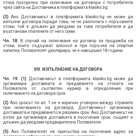
стока поотделно при сключване на договора с потребителя
чрез сайта на Доставчика в платформата klasiko.bg.
(
2
)
Ако Доставчикът в платформата klasiko.bg не може да
изпълни договора поради това, че не разполага с поръчаните
стоки, той е длъжен да уведоми за това потребителя и да
възстанови платените от него суми.
Чл. 18.
В случай на сключване на договор за продажба на
стоки, които съдържат алкохол и при поръчка на спиртни
напитки, Ползвателят декларира, че е навършил 18 години.
VIII. ИЗПЪЛНЕНИЕ НА ДОГОВОРА
Чл. 19. (1)
Доставчикът в платформата klasiko.bg може да
организира доставката и предаването на стоката на
Ползвателя от съответен куриер в определения при
сключването на договора срок.
(2)
Ако срокът по ал. 1 не е изрично уговорен между страните
при сключването на договора, Доставчикът организира
доставката и предаването в разумен срок. Ако Доставчикът не
успее да организира доставката в посочения срок, същият е
длъжен да уведоми предварително Ползвателя.
(3)
Ако Ползвателят не присъства на посочения адрес за