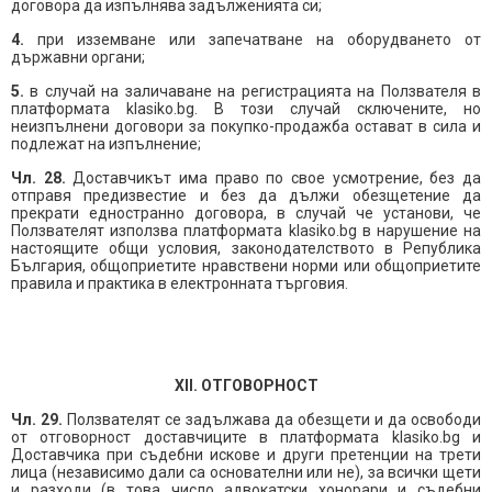
договора да изпълнява задълженията си;
4.
при изземване или запечатване на оборудването от
държавни органи;
5.
в случай на заличаване на регистрацията на Ползвателя в
платформата klasiko.bg. В този случай сключените, но
неизпълнени договори за покупко-продажба остават в сила и
подлежат на изпълнение;
Чл. 28.
Доставчикът има право по свое усмотрение, без да
отправя предизвестие и без да дължи обезщетение да
прекрати едностранно договора, в случай че установи, че
Ползвателят използва платформата klasiko.bg в нарушение на
настоящите общи условия, законодателството в Република
България, общоприетите нравствени норми или общоприетите
правила и практика в електронната търговия.
XII. ОТГОВОРНОСТ
Чл. 29.
Ползвателят се задължава да обезщети и да освободи
от отговорност доставчиците в платформата klasiko.bg и
Доставчика при съдебни искове и други претенции на трети
лица (независимо дали са основателни или не), за всички щети
и разходи (в това число адвокатски хонорари и съдебни