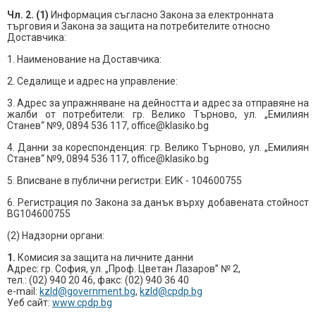
Чл. 2.
(1)
Информация съгласно Закона за електронната
търговия и Закона за защита на потребителите относно
Доставчика:
1. Наименование на Доставчика:
2. Седалище и адрес на управление:
3. Адрес за упражняване на дейността и адрес за отправяне на
жалби от потребители: гр. Велико Търново, ул. „Емилиян
Станев“ №9,
0894 536 117, office@klasiko.bg
4. Данни за кореспонденция: гр. Велико Търново, ул. „Емилиян
Станев“ №9,
0894 536 117, office@klasiko.bg
5. Вписване в публични регистри: ЕИК - 104600755
6. Регистрация по Закона за данък върху добавената стойност
BG104600755
(2) Надзорни органи:
1.
Комисия за защита на личните данни
Адрес: гр. София, ул. „Проф. Цветан Лазаров” № 2,
тел.: (02) 940 20 46, факс: (02) 940 36 40
е-mail:
kzld@government.bg
,
kzld@cpdp.bg
Уеб сайт:
www.cpdp.bg