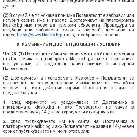
обявените по време на регистрацията обстоятелства и лични
данни.
(2)
В случай, че по някаква причина Ползвателят е забравил или
изгубил своите име и парола, Доставчикът на платформата
klasiko.bg има право да приложи обявената „Процедура за
изгубени или забравени имена и пароли“, достъпна на
адрес:
https://www.klasiko.bg/
> вход > забравена парола.
X. ИЗМЕНЕНИЕ И ДОСТЪП ДО ОБЩИТЕ УСЛОВИЯ
Чл. 25. (1)
Настоящите общи условия могат да бъдат изменяни
от Доставчика на платформата klasiko.bg, за което последният
ще уведоми по подходящ начин всички регистрирани
Ползватели.
(2)
Доставчикът в платформата klasiko.bg и Ползвателят се
съгласяват, че всяко допълване и изменение на тези общи
условия ще има действие спрямо Ползвателя в един от
следните случаи:
1.
след изричното му уведомяване от Доставчика в
платформата klasiko.bg и ако Ползвателят не заяви в
предоставения му 14-дневен срок, че ги отхвърля; или
2.
след публикуването им на сайта на Доставчика в
платформата klasiko.bg и ако Ползвателят не заяви в 14-дневен
срок от публикуването им, че ги отхвърля;