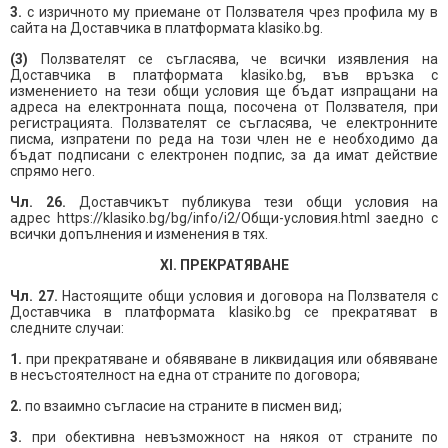
3.
с изричното му приемане от Ползвателя чрез профила му в
сайта на Доставчика в платформата klasiko.bg.
(3)
Ползвателят се съгласява, че всички изявления на
Доставчика в платформата klasiko.bg, във връзка с
изменението на тези общи условия ще бъдат изпращани на
адреса на електронната поща, посочена от Ползвателя, при
регистрацията. Ползвателят се съгласява, че електронните
писма, изпратени по реда на този член не е необходимо да
бъдат подписани с електронен подпис, за да имат действие
спрямо него.
Чл. 26.
Доставчикът публикува тези общи условия на
адрес https://klasiko.bg/bg/info/i2/Общи-условия.html заедно с
всички допълнения и изменения в тях.
XI. ПРЕКРАТЯВАНЕ
Чл. 27.
Настоящите общи условия и договора на Ползвателя с
Доставчика в платформата klasiko.bg се прекратяват в
следните случаи:
1.
при прекратяване и обявяване в ликвидация или обявяване
в несъстоятелност на една от страните по договора;
2.
по взаимно съгласие на страните в писмен вид;
3.
при обективна невъзможност на някоя от страните по