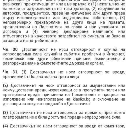
разноски), произтичащи от или във връзка с (1) неизпълнение
на някое от задълженията по този договор, (2) нарушение на
авторски, продуцентски, права на излъчване или други права
върху интелектуалната или индустриална собственост, (3)
неправомерно прехвърляне на други лица на правата,
предоставени на Ползвателя, за срока и при условията на
договора и (4) невярно деклариране наличието или
отсъствието на качеството потребител по смисъла на Закона
за защита на потребителите.
Чл. 30.
Доставчикът не носи отговорност в случай на
непреодолима сила, случайни събития, проблеми в Интернет,
технически или други обективни причини, включително и
разпореждания на компетентните държавни органи.
Чл. 31. (1)
Доставчикът не носи отговорност за вреди,
причинени от Ползвателя на трети лица.
(2)
Доставчикът не носи отговорност за имуществени или
неимуществени вреди, изразяващи се в пропуснати ползи или
претърпени вреди, причинени на Ползвателят в процеса на
използване или неизползване на klasiko.bg и сключване на
договори за покупко-продажба с Доставчика.
(3)
Доставчикът не носи отговорност за времето, през което
платформата не е била достъпна поради непреодолима сила.
(4)
Доставчикът не носи отговорност за вреди от коментари,