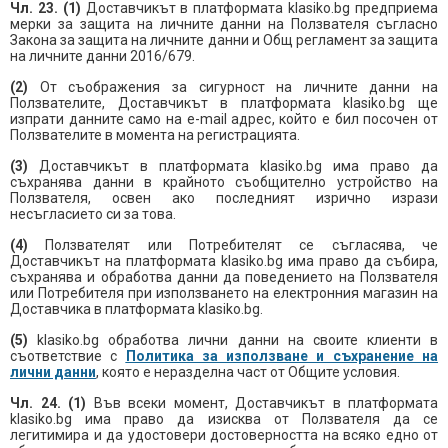
Чл. 23. (1)
Доставчикът в платформата klasiko.bg предприема
мерки за защита на личните данни на Ползвателя съгласно
Закона за защита на личните данни и Общ регламент за защита
на личните данни 2016/679.
(2)
От съображения за сигурност на личните данни на
Ползвателите, Доставчикът в платформата klasiko.bg ще
изпрати данните само на e-mail адрес, който е бил посочен от
Ползвателите в момента на регистрацията.
(3)
Доставчикът в платформата klasiko.bg има право да
съхранява данни в крайното съобщително устройство на
Ползвателя, освен ако последният изрично изрази
несъгласието си за това.
(4)
Ползвателят или Потребителят се съгласява, че
Доставчикът на платформата klasiko.bg има право да събира,
съхранява и обработва данни да поведението на Ползвателя
или Потребителя при използването на електронния магазин на
Доставчика в платформата klasiko.bg.
(5)
klasiko.bg обработва лични данни на своите клиенти в
съответствие с
Политика за използване и съхранение на
лични данни
, която е неразделна част от Общите условия.
Чл. 24. (1)
Във всеки момент, Доставчикът в платформата
klasiko.bg има право да изисква от Ползвателя да се
легитимира и да удостовери достоверността на всяко едно от