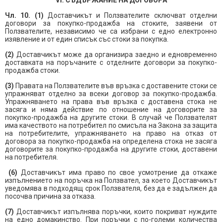
VI. СЪДЪРЖАНИЕ НА ДОГОВОРА
Чл. 10. (1)
Доставчикът и Ползвателите сключват отделни
договори за покупко-продажба на стоките, заявени от
Ползвателите, независимо че са избрани с едно електронно
изявление и от един списък със стоки за покупка.
(2)
Доставчикът може да организира заедно и едновременно
доставката на поръчаните с отделните договори за покупко-
продажба стоки.
(3)
Правата на Ползвателите във връзка с доставените стоки се
упражняват отделно за всеки договор за покупко-продажба.
Упражняването на права във връзка с доставена стока не
засяга и няма действие по отношение на договорите за
покупко-продажба на другите стоки. В случай че Ползвателят
има качеството на потребител по смисъла на Закона за защита
на потребителите, упражняването на право на отказ от
договора за покупко-продажба на определена стока не засяга
договорите за покупко-продажба на другите стоки, доставени
на потребителя.
(6)
Доставчикът има право по свое усмотрение да откаже
изпълнението на поръчка на Ползвател, за което Доставчикът
уведомява в подходящ срок Ползвателя, без да е задължен да
посочва причина за отказа.
(7)
Доставчикът изпълнява поръчки, които покриват нуждите
на едно домакинство. При поръчки с по-големи количества