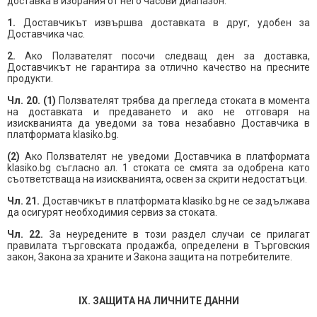
доставка в избрания от него часови диапазон:
1.
Доставчикът извършва доставката в друг, удобен за
Доставчика час.
2.
Ако Ползвателят посочи следващ ден за доставка,
Доставчикът не гарантира за отлично качество на пресните
продукти.
Чл. 20. (1)
Ползвателят трябва да прегледа стоката в момента
на доставката и предаването и ако не отговаря на
изискванията да уведоми за това незабавно Доставчика в
платформата klasiko.bg.
(2)
Ако Ползвателят не уведоми Доставчика в платформата
klasiko.bg съгласно ал. 1 стоката се смята за одобрена като
съответстваща на изискванията, освен за скрити недостатъци.
Чл. 21.
Доставчикът в платформата klasiko.bg не се задължава
да осигурят необходимия сервиз за стоката.
Чл. 22.
За неуредените в този раздел случаи се прилагат
правилата търговската продажба, определени в Търговския
закон, Закона за храните и Закона защита на потребителите.
IX. ЗАЩИТА НА ЛИЧНИТЕ ДАННИ