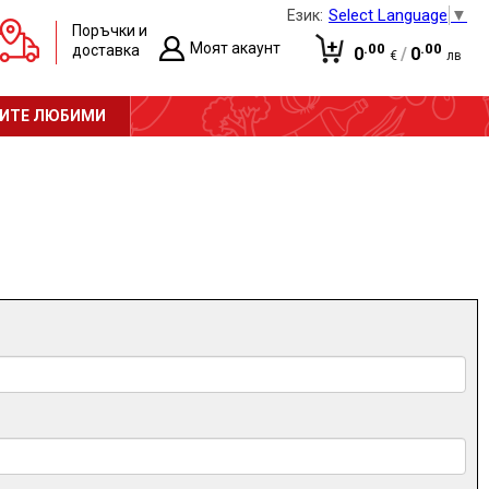
Select Language
▼
Език:
Поръчки и
Моят акаунт
.00
.00
доставка
0
/
0
€
лв
Вход
Количката е празна!
ИТЕ ЛЮБИМИ
Регистрация