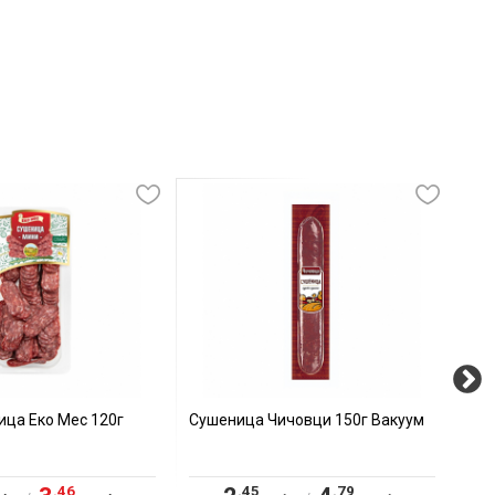
ица Еко Мес 120г
Сушеница Чичовци 150г Вакуум
Доб
.46
.45
.79