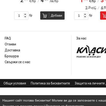
2
4
1
3
/
/
г
€/бр
лв/бр
€/бр
.29
.48
2
4
/
€/бр
ви
Добави
бр
бр
FAQ
За нас
Отзиви
Доставка
Брошура
Свържи се с нас
Общи условия
Политика за бисквитките
Защита на личните
Нашият сайт ползва бисквитки! Молим ви да се запознаете с наша