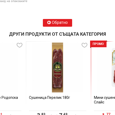
 вид на опаковките
Обратно
ДРУГИ ПРОДУКТИ ОТ СЪЩАТА КАТЕГОРИЯ
 Родопска
Сушеница Перелик 180г
Мини сушен
Слайс
81
.83
.49
.77