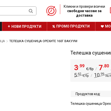
Кликни и провери всички
свободни часове за
доставка
ПРОМО ПРОДУКТИ
МО
НОВИ ПРОДУКТИ
ТРАЙНО НИСКИ ЦЕНИ
ИЦА
ТЕЛЕШКА СУШЕНИЦА ОРЕХИТЕ 160Г ВАКУУМ
НАШАТА БРОШУРА
Телешка сушениц
3
.99
7
.80
/
€/бр
.62
.99
5
10
/
€/бр
лв/
Продуктов код:
Телешка сушеница Орех