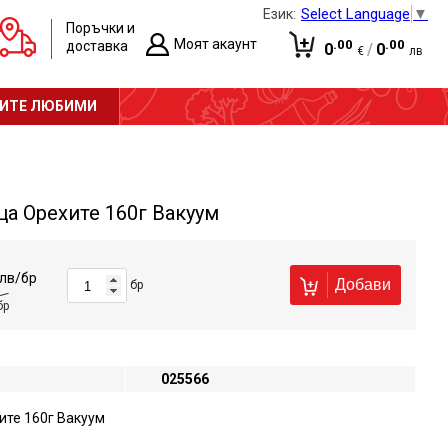
Select Language
▼
Език:
Поръчки и
Моят акаунт
.00
.00
доставка
0
/
0
€
лв
Вход
Количката е празна!
ИТЕ ЛЮБИМИ
Регистрация
а Орехите 160г Вакуум
лв/бр
Добави
бр
бр
025566
ите 160г Вакуум