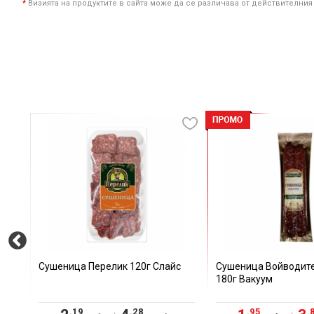
*
Визията на продуктите в сайта може да се различава от действителния
Сушеница Перелик 120г Слайс
Сушеница Войводите
180г Вакуум
.19
.28
.95
.