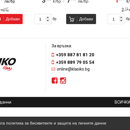
3
7
1
/
лв/бр
€/бр
лв/бр
€
.12
2
лв/бр
Добави
Добави
бр
бр
За връзка:
+359 887 81 81 20
+359 889 79 05 54
online@klasiko.bg
 данни
ВСИЧКИ
та политика за бисквитките и защита на личните данни