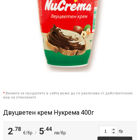
*
Визията на продуктите в сайта може да се различава от действителния
вид на опаковките
Двуцветен крем Нукрема 400г
2
.78
5
.44
бр
/
€/бр
лв/бр