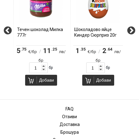
Течен шоколад Милка
Шоколадово яйце
Теч
200г
777г
Киндер Сюрприз 20г
350
.75
.25
.35
.64
.8
5
11
1
2
6
/
/
лв/
€/бр
лв/
€/бр
лв/
бр
бр
бр
бр
бр
Добави
Добави
FAQ
Отзиви
Доставка
Брошура