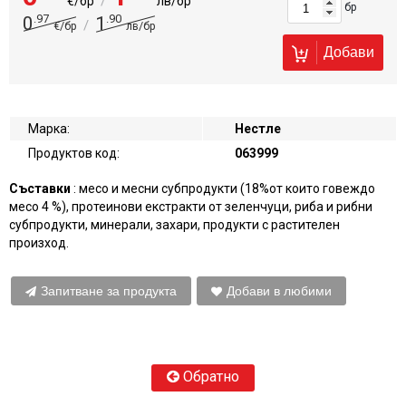
/
€/бр
лв/бр
бр
.97
.90
0
1
/
€/бр
лв/бр
Добави
Марка:
Нестле
Продуктов код:
063999
Съставки
: месо и месни субпродукти (18%от които говеждо
месо 4 %), протеинови екстракти от зеленчуци, риба и рибни
субпродукти, минерали, захари, продукти с растителен
произход.
Запитване за продукта
Добави в любими
Обратно