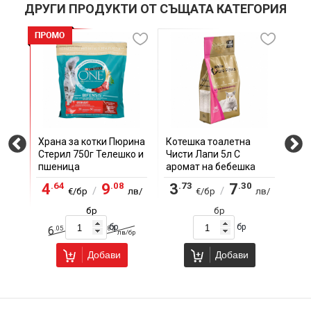
ДРУГИ ПРОДУКТИ ОТ СЪЩАТА КАТЕГОРИЯ
кас
Храна за котки Пюрина
Котешка тоалетна
Хра
Стерил 750г Телешко и
Чисти Лапи 5л С
Джу
пшеница
аромат на бебешка
Мес
пудра
.64
.08
.73
.30
.
4
9
3
7
2
/
/
лв/
€/бр
лв/
€/бр
лв/
бр
бр
бр
бр
.05
.83
6
11
/
бр
€/бр
лв/бр
Добави
Добави