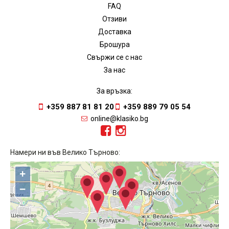
FAQ
Отзиви
Доставка
Брошура
Свържи се с нас
За нас
За връзка:
+359 887 81 81 20
+359 889 79 05 54
online@klasiko.bg
Намери ни във Велико Търново:
+
−