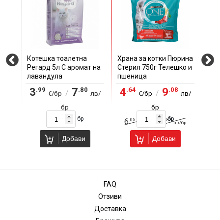
ликс
Котешка тоалетна
Храна за котки Пюрина
Хра
ч
Регард 5л С аромат на
Стерил 750г Телешко и
200
лавандула
пшеница
.99
.80
.64
.08
.
3
7
4
9
0
/
/
лв/
€/бр
лв/
€/бр
лв/
бр
бр
бр
бр
.05
.83
6
11
/
€/бр
лв/бр
Добави
Добави
FAQ
Отзиви
Доставка