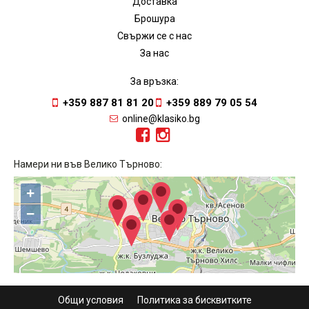
Доставка
Брошура
Свържи се с нас
За нас
За връзка:
+359 887 81 81 20
+359 889 79 05 54
online@klasiko.bg
Намери ни във Велико Търново:
+
−
Общи условия
Политика за бисквитките