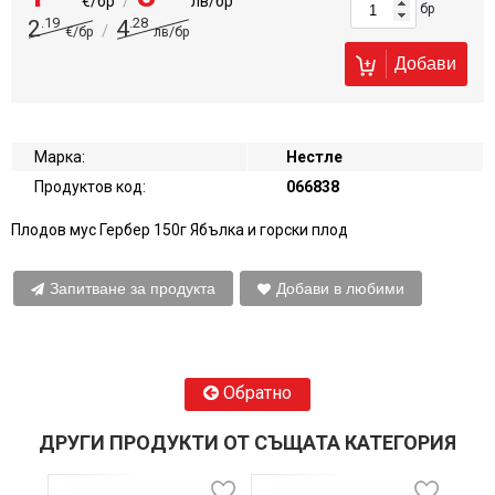
/
€/бр
лв/бр
бр
.19
.28
2
4
/
€/бр
лв/бр
Добави
Марка:
Нестле
Продуктов код:
066838
Плодов мус Гербер 150г Ябълка и горски плод
Запитване за продукта
Добави в любими
Обратно
ДРУГИ ПРОДУКТИ ОТ СЪЩАТА КАТЕГОРИЯ