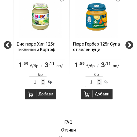
Био пюре Хип 125г
Пюре Гербер 125г Супа
Пюр
тоф,
Тиквички и Картоф
от зеленчуци
Кре
зел
.59
.11
.59
.11
.
1
3
1
3
1
/
/
лв/
€/бр
лв/
€/бр
лв/
бр
бр
бр
бр
бр
Добави
Добави
FAQ
Отзиви