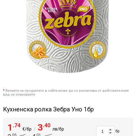
*
Визията на продуктите в сайта може да се различава от действителния
вид на опаковките
Кухненска ролка Зебра Уно 1бр
1
.74
3
.40
/
€/бр
лв/бр
бр
.05
.01