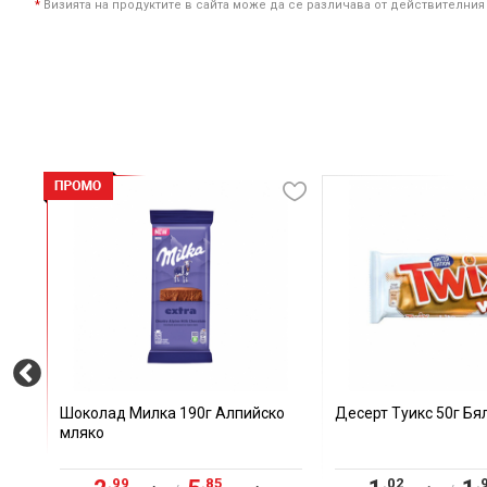
*
Визията на продуктите в сайта може да се различава от действителния
 Бял
Шоколад Милка 190г Алпийско
Десерт Туикс 50г Бя
мляко
.99
.85
.02
.