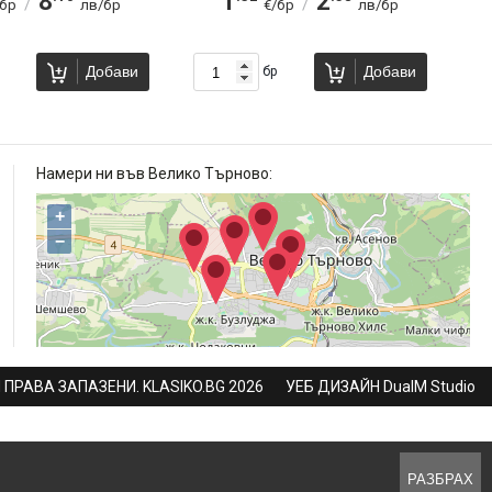
8
1
2
/
/
/бр
лв/бр
€/бр
лв/бр
Добави
Добави
бр
Намери ни във Велико Търново:
+
−
 ПРАВА ЗАПАЗЕНИ. KLASIKO.BG 2026
УЕБ ДИЗАЙН DualM Studio
РАЗБРАХ