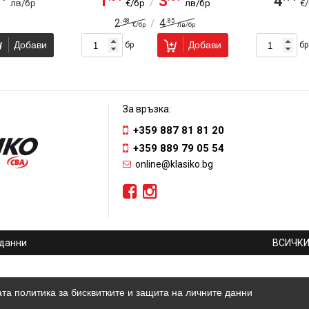
1
3
4
/
лв/бр
€/бр
лв/бр
€
.48
.85
2
4
/
€/бр
лв/бр
Добави
Добави
бр
бр
За връзка:
+359 887 81 81 20
+359 889 79 05 54
online@klasiko.bg
 данни
ВСИЧКИ
та политика за бисквитките и защита на личните данни