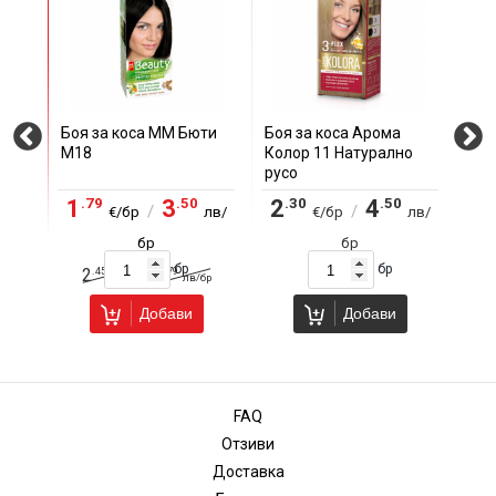
Боя за коса ММ Бюти
Боя за коса Арома
Боя
М18
Колор 11 Натурално
8/0
русо
0
.79
.50
.30
.50
.
1
3
2
4
3
/
/
лв/
€/бр
лв/
€/бр
лв/
бр
бр
бр
бр
.45
.79
2
4
5
/
€/бр
лв/бр
Добави
Добави
FAQ
Отзиви
Доставка