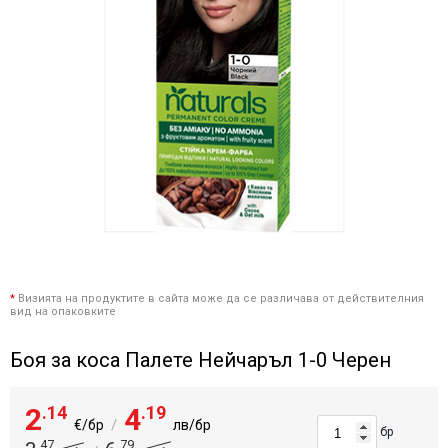
*
Визията на продуктите в сайта може да се различава от действителния
вид на опаковките
Боя за коса Палете Нейчаръл 1-0 Черен
2
.14
4
.19
/
€/бр
лв/бр
бр
.47
.79