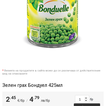
*
Визията на продуктите в сайта може да се различава от действителния
вид на опаковките
Зелен грах Бондуел 425мл
2
.45
4
.79
бр
/
€/бр
лв/бр