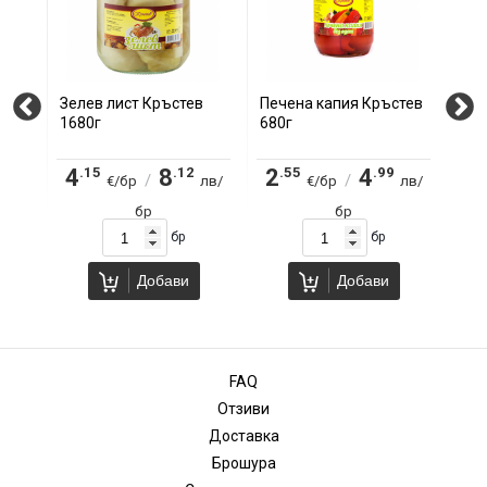
Зелев лист Кръстев
Печена капия Кръстев
Цел
1680г
680г
680
.15
.12
.55
.99
.
4
8
2
4
1
/
/
лв/
€/бр
лв/
€/бр
лв/
бр
бр
бр
бр
Добави
Добави
FAQ
Отзиви
Доставка
Брошура