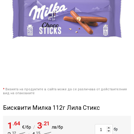
*
Визията на продуктите в сайта може да се различава от действителния
вид на опаковките
Бисквити Милка 112г Лила Стикс
1
.64
3
.21
/
€/бр
лв/бр
бр
.12
.15