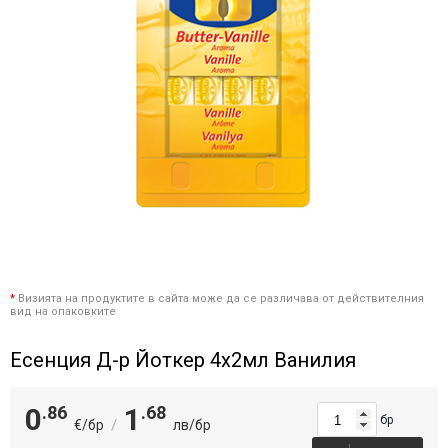
*
Визията на продуктите в сайта може да се различава от действителния
вид на опаковките
Есенция Д-р Йоткер 4х2мл Ванилия
0
.86
1
.68
бр
/
€/бр
лв/бр