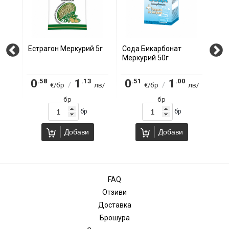
Естрагон Меркурий 5г
Сода Бикарбонат
Боя
Меркурий 50г
Мер
.58
.13
.51
.00
.
0
1
0
1
0
/
/
лв/
€/бр
лв/
€/бр
лв/
бр
бр
бр
бр
Добави
Добави
FAQ
Отзиви
Доставка
Брошура